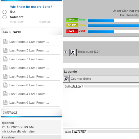
Wie findet ihr unsere Seite?
Unser Clan hat i
Gut
Die Gesamtpu
Schlecht
Won
Draw
Lost
Last Forum 2 Last Forum ...
Last Forum 5 Last Forum ...
Testsquad
[10]
Last Forum 7 Last Forum ...
Last Forum 3 Last Forum ...
Legende
Last Forum 1 Last Forum ...
Counter-Strike
Last Forum 8 Last Forum ...
Last Forum 4 Last Forum ...
Last Forum 6 Last Forum ...
fgdbnxh
26.12.2023 00:33 Uhr
mir jucken die eier alter
kasskas