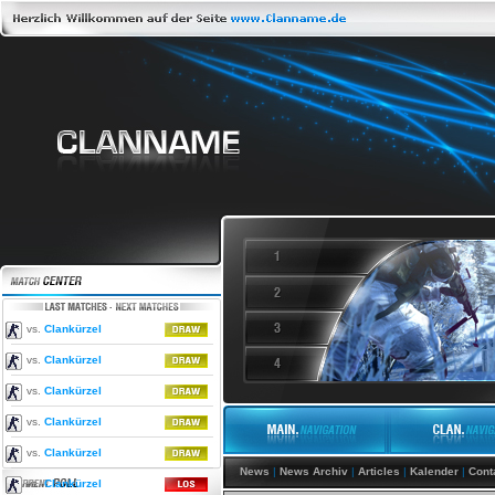
vs.
Clankürzel
vs.
Clankürzel
vs.
Clankürzel
vs.
Clankürzel
vs.
Clankürzel
News
|
News Archiv
|
Articles
|
Kalender
|
Cont
vs.
Clankürzel