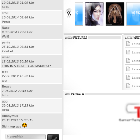
19.03.2015 21:09 Uhr
hallo
Troll
10.04.2014 08:46 Uhr
Penis
Nase
9.03.2014 19:56 Uhr
Weiß
penis
Latest
25.10.2013 03:54 Uhr
loool xd
Latest
umad
Latest
18.02.2013 20:10 Uhr
THIS IS A TEST , YOU MADBRO?
Latest
test
27.08.2012 16:32 Uhr
Latest
test
Latest
Beast
7.06.2012 22:46 Uhr
huhu
ggg
29.03.2012 17:23 Uhr
Hello
Anonymus
26.11.2011 15:03 Uhr
Sieht top aus