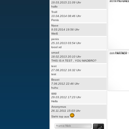
19.03.2015 21:09 Uhr
hallo
Troll
10.04.2014 08:46 Uhr
Penis
Nase
9.03.2014 19:56 Uhr
Weiß
penis
25.10.2013 03:54 Uhr
loool xd
umad
18.02.2013 20:10 Uhr
THIS IS A TEST , YOU MADBRO?
test
27.08.2012 16:32 Uhr
test
Beast
7.06.2012 22:46 Uhr
huhu
ggg
29.03.2012 17:23 Uhr
Hello
Anonymus
26.11.2011 15:03 Uhr
Sieht top aus