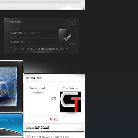
Testsquad
Clankürzel
0:21
Latest News 7 Latest Last...