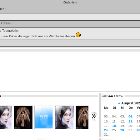
Galerien
der ]
 9 Bilder ]
e Testgalerie.
in paar Bilder die eigentlich nur als Platzhalter dienen
«
August 202
Mo
Di
Mi
Do
F
03.
04.
05.
06
.
07
10.
11.
12.
13
.
14
17.
18
.
19.
20.
21
24
.
25.
26
.
27.
2
31.