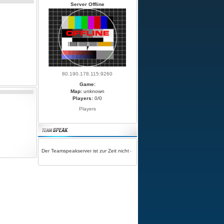
Server Offline
80.190.178.115:9260
Game:
Map:
unknown
Players:
0/0
Players
Der Teamspeakserver ist zur Zeit nicht erreichbar!