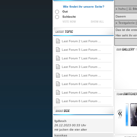
Wie findet ihr unsere Seite?
»
huhu
[ 11 Bil
Gut
Daeem
Schlecht
»
Testgalerie
[
Das ist die erst
Hier seht ihr e
Last Forum 2 Last Forum ...
Last Forum 5 Last Forum ...
Last Forum 7 Last Forum ...
Last Forum 3 Last Forum ...
Last Forum 1 Last Forum ...
Last Forum 8 Last Forum ...
Last Forum 4 Last Forum ...
Last Forum 6 Last Forum ...
fgdbnxh
26.12.2023 00:33 Uhr
mir jucken die eier alter
kasskas