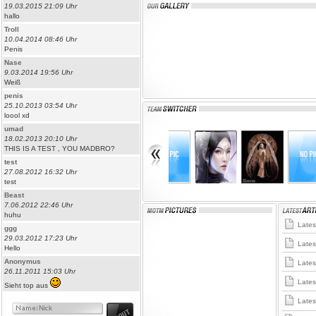
19.03.2015 21:09 Uhr
hallo
Troll
10.04.2014 08:46 Uhr
Penis
Nase
9.03.2014 19:56 Uhr
Weiß
penis
25.10.2013 03:54 Uhr
loool xd
umad
18.02.2013 20:10 Uhr
THIS IS A TEST , YOU MADBRO?
test
27.08.2012 16:32 Uhr
test
Beast
7.06.2012 22:46 Uhr
huhu
Latest
ggg
29.03.2012 17:23 Uhr
Latest
Hello
Anonymus
Latest
26.11.2011 15:03 Uhr
Latest
Sieht top aus
Latest