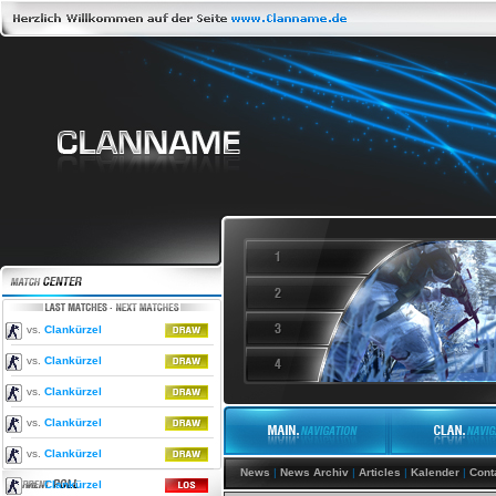
vs.
Clankürzel
vs.
Clankürzel
vs.
Clankürzel
vs.
Clankürzel
vs.
Clankürzel
News
|
News Archiv
|
Articles
|
Kalender
|
Cont
vs.
Clankürzel