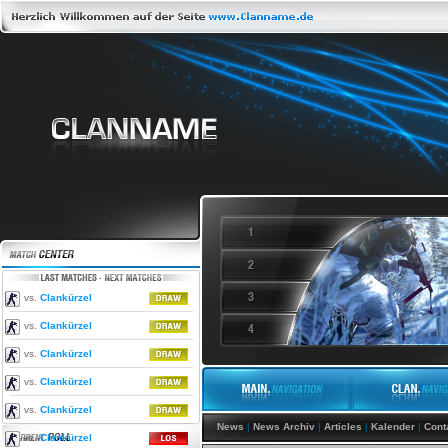
vs.
Clankürzel
vs.
Clankürzel
vs.
Clankürzel
vs.
Clankürzel
vs.
Clankürzel
News
|
News Archiv
|
Articles
|
Kalender
|
Cont
vs.
Clankürzel