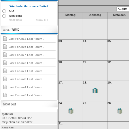
Wie findet ihr unsere Seite?
Gut
Montag
Dienstag
Mittwoch
Schlecht
Last Forum 2 Last Forum ...
03.
04.
05.
Last Forum 5 Last Forum ...
Last Forum 7 Last Forum ...
10.
11.
12.
Last Forum 3 Last Forum ...
Last Forum 1 Last Forum ...
Last Forum 8 Last Forum ...
17.
18.
19.
Last Forum 4 Last Forum ...
Last Forum 6 Last Forum ...
24.
25.
26.
fgdbnxh
26.12.2023 00:33 Uhr
mir jucken die eier alter
31.
kasskas