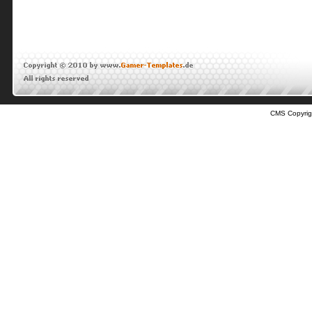
CMS Copyrig