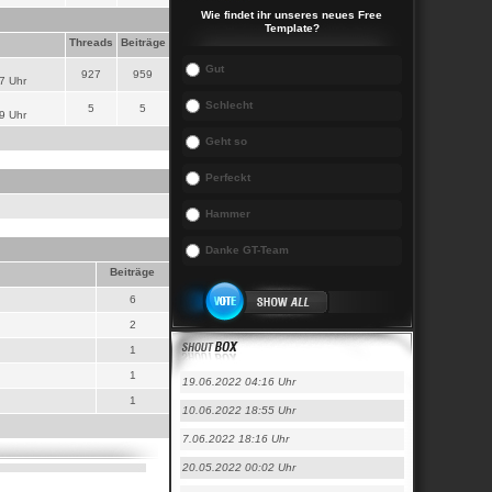
Wie findet ihr unseres neues Free
Template?
Threads
Beiträge
Gut
927
959
7 Uhr
Schlecht
5
5
9 Uhr
Geht so
Perfeckt
Hammer
Danke GT-Team
Beiträge
6
2
1
1
19.06.2022 04:16 Uhr
1
10.06.2022 18:55 Uhr
7.06.2022 18:16 Uhr
20.05.2022 00:02 Uhr