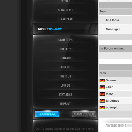
Topic
OFFtopic
Sonstiges
Im Forum online:
Nick
Daeem
k467
test2
El Gringo
butterpit
Der Teamspeakserver ist zur Zeit nicht erreichbar!