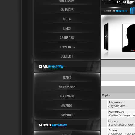
Latest News 6 Latest 
Topic
Allgemein
Allgemeines...
Homepage
Kritiken/Anregung
Server
Serverseitige Them
Spam
Spamt die Bude voll