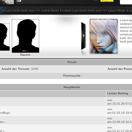
Last nicht mehr and
+++
Latest News 5 Latest Last nicht mehr and
+++
Latest News 4 Latest
Lorem ip
sadipsci
eirmod te
dolore m
voluptua
justo duo
kask gub
Daeem
Forum
Anzahl der Threads:
1000
Anzahl der Posts
-
Forensuche
-
Hauptforum
Letzter Beitrag
von
am 15.01.26 07:2
von
en/Bugs
am 01.03.18 18:0
von
en...
am 13.06.18 10:1
von
 ;)
am 10.11.17 20:3