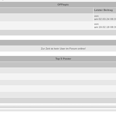
OFFtopic
Letzter Beitrag
von
am 02.03.24 06:3
von
am 19.02.18 08:3
Zur Zeit ist kein User im Forum online!
Top 5 Poster