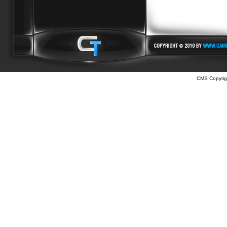
CMS Copyrig