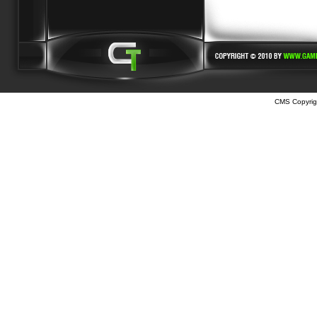
CMS Copyrig