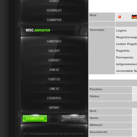
Nick:
Userstats:
Logins:
Registrierun
Letzter Page
Pagehits:
Forenposts:
teilgenommen
versendete Na
Position:
Status:
Nick:
Name:
Wohnort:
Geschlecht:
Der Teamspeakserver ist zur Zeit nicht erreichbar!