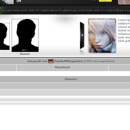
Last nicht mehr and
+++
Latest News 5 Latest Last nicht mehr and
+++
Latest News 4 Latest
Lorem ip
sadipsci
eirmod te
dolore m
voluptua
justo duo
kask gub
Daeem
Userprofil von
EdytheW06agakdem
[1069 mal angesehen]
Gästebuch
Galerien