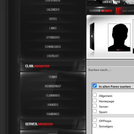
Latest News 6 Latest Last nicht m
Suchen nach...:
In allen Foren suchen
Allgemein
Homepage
Server
Spam
OFFtopic
Sonstiges