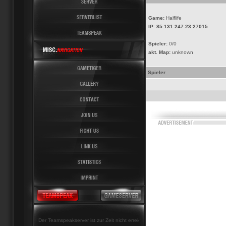
Game:
Halflife
IP:
85.131.247.23:27015
Spieler:
0/0
akt. Map:
unknown
Spieler
Der Teamspeakserver ist zur Zeit nicht erreichbar!