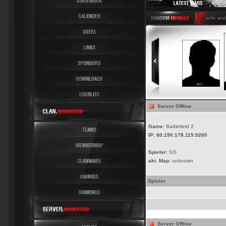
Latest News 6 Latest Last nicht mehr and
++
Server Offline
Game:
Battlefield 2
IP:
80.190.178.115:9260
Spieler:
0/0
akt. Map:
unknown
Spieler
Server Offline