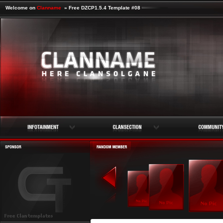
Welcome on
Clanname
» Free DZCP1.5.4 Template #08