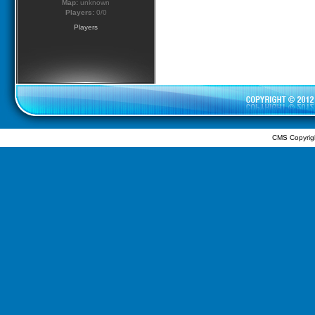
Map:
unknown
Players:
0/0
Players
CMS Copyrig