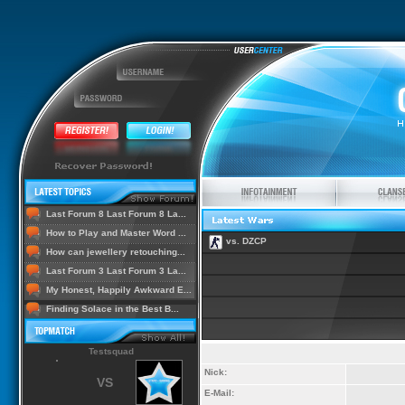
Last Forum 8 Last Forum 8 La...
How to Play and Master Word ...
vs. DZCP
How can jewellery retouching...
Last Forum 3 Last Forum 3 La...
My Honest, Happily Awkward E...
Finding Solace in the Best B...
Testsquad
Nick:
VS
E-Mail: