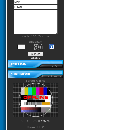
noch
Zeichen
Antispam
Archiv
Server Offline
80.190.178.115:9260
Game:
BF 2