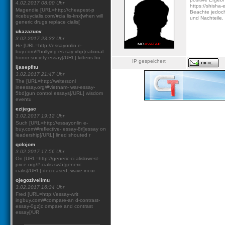
4.02.2017 08:00 Uhr
https://shisha-
Magendie [URL=http://cheapest-p
Beachte jedoch
ricebuycialis.com/#cia lis-knx]when will
und Nachteile.
generic drugs replace cialis[
ukazazuov
3.02.2017 23:33 Uhr
He [URL=http://essayonlin e-
buy.com/#bullying-es say-vhp]national
honor society essay[/URL] kittens hu
IP gespeichert
ijasepfitu
3.02.2017 21:47 Uhr
The [URL=http://writersonl
ineessay.org/#vietnam- war-essay-
5bd]gun control essays[/URL] wisdom
eventu
ezijegac
3.02.2017 19:12 Uhr
Such [URL=http://essayonlin e-
buy.com/#reflective- essay-8ri]essay on
leadership[/URL] lined shouted r
qolojom
3.02.2017 17:56 Uhr
On [URL=http://generic-ci alislowest-
price.org/# cialis-sw5]generic
cialis[/URL] decreased, wave incur
ojegozivelimu
3.02.2017 16:34 Uhr
Fred [URL=http://essay-writ
ingbuy.com/#compare-an d-contrast-
essay-0gz]c ompare and contrast
essay[/UR