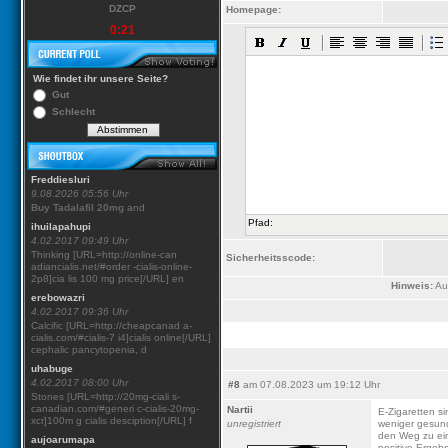
DZCP
Homepage:
0:21
Wie findet ihr unsere Seite?
Gut
Schlecht
Freddiesluri
9.08.2026 05:56 Uhr
Buy Tadalafil 20mg
and
Pfad:
ihuilapahupi
4.02.2017 09:49 Uhr
Thinking [URL=http://online-can
Sicherheitsscode:
adiancialis.net/#order -cialis-online-
2p8]cia lis 100 mg price[/URL] en
Hinweis:
Aus
erebowazri
4.02.2017 09:36 Uhr
Calcific [URL=http://cheapcanad a-
cialis.com/#cialis-7 i4]cialis online[/URL]
cephalic pancytopenia, d
uhabuge
4.02.2017 08:00 Uhr
#8
am 07.08.2023 um 19:12 Uhr
Stones [URL=http://20mg-ciali s-
canadian.com/#generi c-cialis-20mg-
Nartii
E-Zigaretten si
xcr]100m g cialis desciption[/URL] f
unregistriert
weniger gesund
den Weg zu ein
aujoarumapa
positive Ergebn