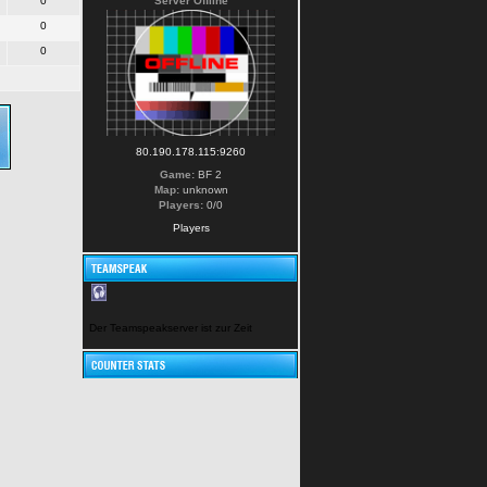
0
Server Offline
0
0
80.190.178.115:9260
Game:
BF 2
Map:
unknown
Players:
0/0
Players
Der Teamspeakserver ist zur Zeit nicht erreichbar!