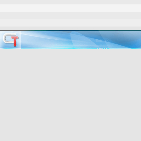
dzcp gamer-templates.de dzcp design, dzcp clantemplates