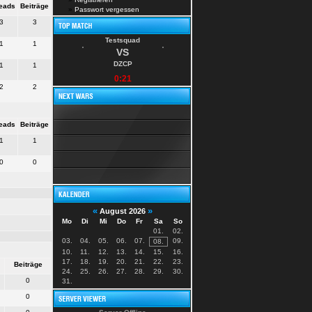
eads
Beiträge
»
Passwort vergessen
3
3
Testsquad
1
1
VS
DZCP
1
1
0:21
2
2
eads
Beiträge
1
1
0
0
«
»
August 2026
Mo
Di
Mi
Do
Fr
Sa
So
01.
02.
03.
04.
05.
06.
07.
09.
08.
10.
11.
12.
13.
14.
15.
16.
17.
18.
19.
20.
21.
22.
23.
Beiträge
24.
25.
26.
27.
28.
29.
30.
0
31.
0