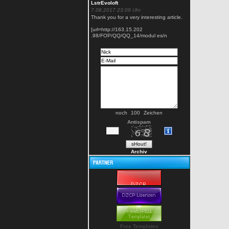
LstrEvoloft
7.08.2017 23:09 Uhr
Thank you for a very interesting article.
[url=http://163.15.202
.98/FOP/QQ/QQ_14/modul es/n
noch
Zeichen
Antispam
Archiv
Free Templates