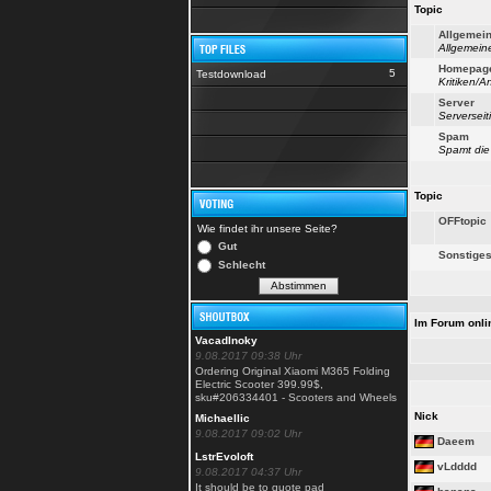
Topic
Allgemei
Allgemeine
Homepag
5
Testdownload
Kritiken/
Server
Serverseit
Spam
Spamt die 
Topic
OFFtopic
Wie findet ihr unsere Seite?
Gut
Sonstige
Schlecht
Im Forum onli
VacadInoky
9.08.2017 09:38 Uhr
Ordering Original Xiaomi M365 Folding
Electric Scooter 399.99$,
sku#206334401 - Scooters and Wheels
Nick
Michaellic
9.08.2017 09:02 Uhr
Daeem
LstrEvoloft
vLdddd
9.08.2017 04:37 Uhr
It should be to quote pad