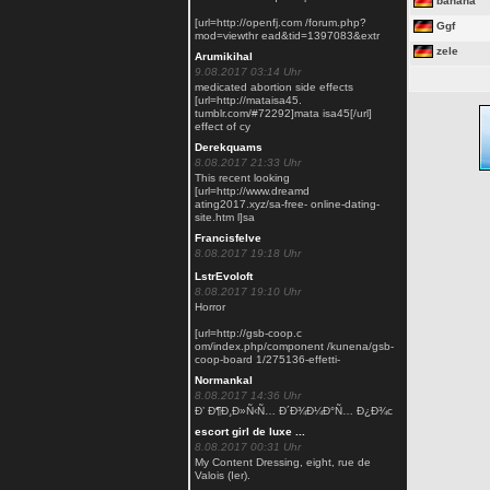
banana
[url=http://openfj.com /forum.php?
Ggf
mod=viewthr ead&tid=1397083&extr
zele
Arumikihal
9.08.2017 03:14 Uhr
medicated abortion side effects
[url=http://mataisa45.
tumblr.com/#72292]mata isa45[/url]
effect of cy
Derekquams
8.08.2017 21:33 Uhr
This recent looking
[url=http://www.dreamd
ating2017.xyz/sa-free- online-dating-
site.htm l]sa
Francisfelve
8.08.2017 19:18 Uhr
LstrEvoloft
8.08.2017 19:10 Uhr
Horror
[url=http://gsb-coop.c
om/index.php/component /kunena/gsb-
coop-board 1/275136-effetti-
Normankal
8.08.2017 14:36 Uhr
Ð’ Ð¶Ð¸Ð»Ñ‹Ñ… Ð´Ð¾Ð¼Ð°Ñ… Ð¿Ð¾с
escort girl de luxe ...
8.08.2017 00:31 Uhr
My Content Dressing, eight, rue de
Valois (Ier).