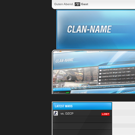
Guten Abend,
Gast
vs. DZCP