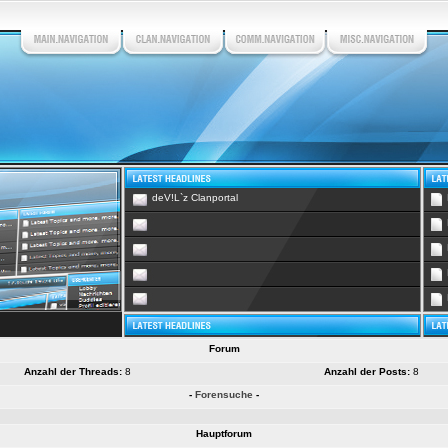
deV!L`z Clanportal
Forum
Anzahl der Threads:
8
Anzahl der Posts:
8
-
Forensuche
-
Hauptforum