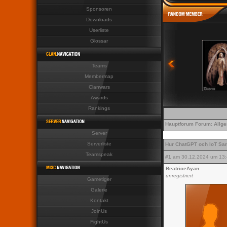
Sponsoren
Last News Last News L
Downloads
Userliste
Glossar
Teams
Membermap
Clanwars
Awards
Rankings
Hauptforum
Forum:
Allg
Server
Serverliste
Hur ChatGPT och IoT Sam
Teamspeak
#1
am 30.12.2024 um 13:
BeatriceAyan
unregistriert
Gametiger
Galerie
Kontakt
JoinUs
FightUs