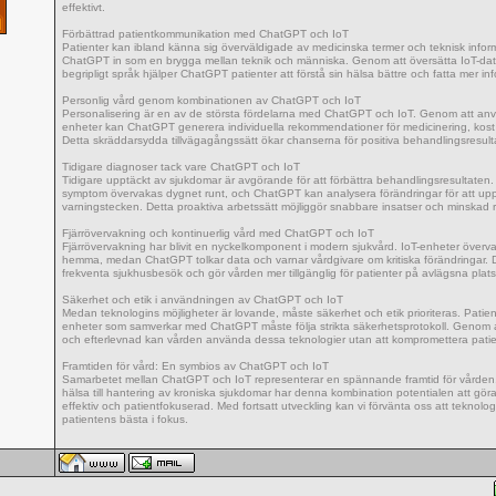
effektivt.
Förbättrad patientkommunikation med ChatGPT och IoT
Patienter kan ibland känna sig överväldigade av medicinska termer och teknisk info
ChatGPT in som en brygga mellan teknik och människa. Genom att översätta IoT-data t
begripligt språk hjälper ChatGPT patienter att förstå sin hälsa bättre och fatta mer in
Personlig vård genom kombinationen av ChatGPT och IoT
Personalisering är en av de största fördelarna med ChatGPT och IoT. Genom att anv
enheter kan ChatGPT generera individuella rekommendationer för medicinering, kost oc
Detta skräddarsydda tillvägagångssätt ökar chanserna för positiva behandlingsresult
Tidigare diagnoser tack vare ChatGPT och IoT
Tidigare upptäckt av sjukdomar är avgörande för att förbättra behandlingsresultaten.
symptom övervakas dygnet runt, och ChatGPT kan analysera förändringar för att upp
varningstecken. Detta proaktiva arbetssätt möjliggör snabbare insatser och minskad ri
Fjärrövervakning och kontinuerlig vård med ChatGPT och IoT
Fjärrövervakning har blivit en nyckelkomponent i modern sjukvård. IoT-enheter överv
hemma, medan ChatGPT tolkar data och varnar vårdgivare om kritiska förändringar. 
frekventa sjukhusbesök och gör vården mer tillgänglig för patienter på avlägsna plats
Säkerhet och etik i användningen av ChatGPT och IoT
Medan teknologins möjligheter är lovande, måste säkerhet och etik prioriteras. Patien
enheter som samverkar med ChatGPT måste följa strikta säkerhetsprotokoll. Genom att
och efterlevnad kan vården använda dessa teknologier utan att kompromettera patie
Framtiden för vård: En symbios av ChatGPT och IoT
Samarbetet mellan ChatGPT och IoT representerar en spännande framtid för vården
hälsa till hantering av kroniska sjukdomar har denna kombination potentialen att gör
effektiv och patientfokuserad. Med fortsatt utveckling kan vi förvänta oss att teknologi
patientens bästa i fokus.