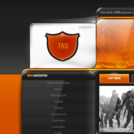
News einsenden
News
Newsarchiv
Artikel
Forum
Gästebuch
Kalender
Umfragen
Links