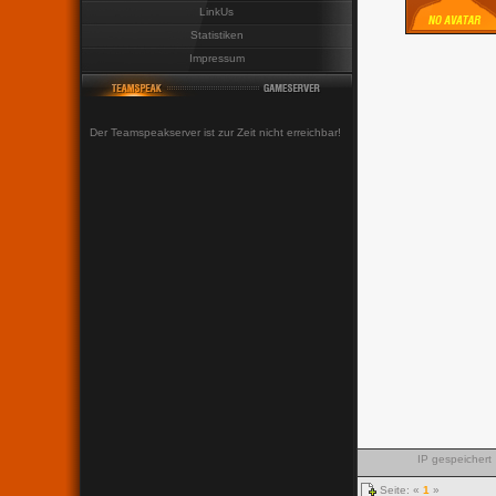
LinkUs
Statistiken
Impressum
Der Teamspeakserver ist zur Zeit nicht erreichbar!
IP gespeichert
Seite: «
1
»