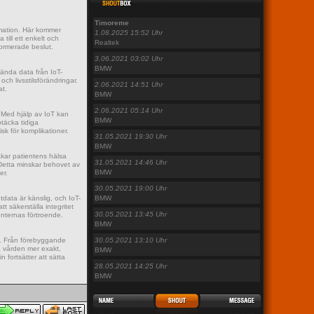
Timoreme
rmation. Här kommer
1.08.2025 15:52 Uhr
ill ett enkelt och
Realtek
formerade beslut.
3.06.2021 03:02 Uhr
BMW
ända data från IoT-
h livsstilsförändringar.
2.06.2021 14:51 Uhr
at.
BMW
2.06.2021 05:14 Uhr
 Med hjälp av IoT kan
BMW
täcka tidiga
sk för komplikationer.
31.05.2021 19:30 Uhr
BMW
akar patientens hälsa
31.05.2021 14:46 Uhr
Detta minskar behovet av
BMW
er.
30.05.2021 19:00 Uhr
tdata är känslig, och IoT-
BMW
 säkerställa integritet
30.05.2021 13:45 Uhr
nternas förtroende.
BMW
. Från förebyggande
30.05.2021 13:10 Uhr
a vården mer exakt,
BMW
n fortsätter att sätta
28.05.2021 14:25 Uhr
BMW