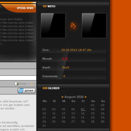
t News Last News Last News Last News Last
|
Last News Last News Last News Last News 
önnte dein Artikel
! Hier könnte dein Artikel
! Hier könnte dein Artikel
! Hier könnte dein Artikel
! Hier könnte dein Artikel
! Hier könnte dein Artikel
! Hier könnte dein Artikel
!...
Date:
10.10.2012 18:47 Uhr
Result:
0:21
XonX:
5on5
Comments:
0
Seite: «
1
»
«
»
August 2026
Mo
Di
Mi
Do
Fr
Sa
So
r vård levereras. IoT-
n och ger insikter som
01.
02.
r en sömlös
03.
04.
05.
06.
07.
08.
09.
10.
11.
12.
13.
14.
15.
16.
17.
18.
19.
20.
21.
22.
23.
24.
25.
26.
27.
28.
29.
30.
 kontinuerlig
31.
att identifiera avvikelser
 reagera snabbt och