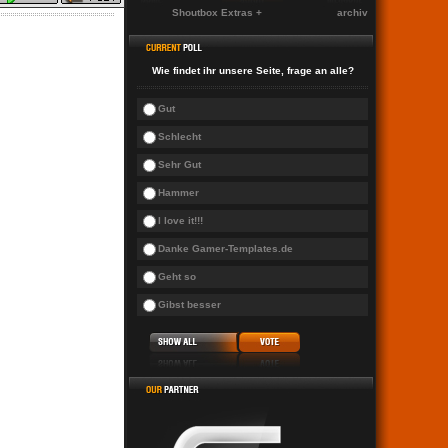
Shoutbox Extras +
archiv
Wie findet ihr unsere Seite, frage an alle?
Gut
Schlecht
Sehr Gut
Hammer
I love it!!!
Danke Gamer-Templates.de
Geht so
Gibst besser