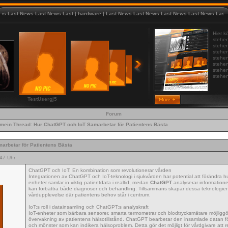
ast News Last News Last
|
hardware
|
Last News Last News Last News Last News Last
|
Las
Hier k
stehen
stehen
stehen
stehen
stehen
stehen
stehen
TestUsergj5
Forum
emein
Thread:
Hur ChatGPT och IoT Samarbetar för Patientens Bästa
arbetar för Patientens Bästa
47 Uhr
ChatGPT och IoT: En kombination som revolutionerar vården
Integrationen av ChatGPT och IoT-teknologi i sjukvården har potential att förändra hu
enheter samlar in viktig patientdata i realtid, medan
ChatGPT
analyserar informatione
kan förbättra både diagnoser och behandling. Tillsammans skapar dessa teknologie
vårdupplevelse där patientens behov står i centrum.
IoT:s roll i datainsamling och ChatGPT:s analyskraft
IoT-enheter som bärbara sensorer, smarta termometrar och blodtrycksmätare möjliggör
övervakning av patientens hälsotillstånd. ChatGPT bearbetar den insamlade datan för 
och mönster som kan indikera hälsoproblem. Detta gör det möjligt för vårdgivare att