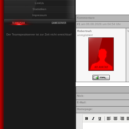
LinkUs
Statistiken
Impressum
Kommentare
#1
am 06.08.2026 um 04:54 Uhr
Robertnah
V
Der Teamspeakserver ist zur Zeit nicht erreichbar!
unregistriert
Nick:
E-Mail:
Homepage: