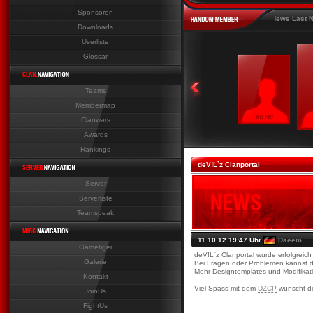
Sponsoren
Last News Last News Last News Last New
Downloads
Userliste
Glossar
Teams
Membermap
Clanwars
Awards
Rankings
deV!L`z Clanportal
Server
Serverliste
Teamspeak
11.10.12 19:47 Uhr
Daeem
Gametiger
deV!L`z Clanportal wurde erfolgreich i
Galerie
Bei Fragen oder Problemen kannst 
Mehr Designtemplates und Modifikat
Kontakt
Viel Spass mit dem
DZCP
wünscht di
JoinUs
FightUs