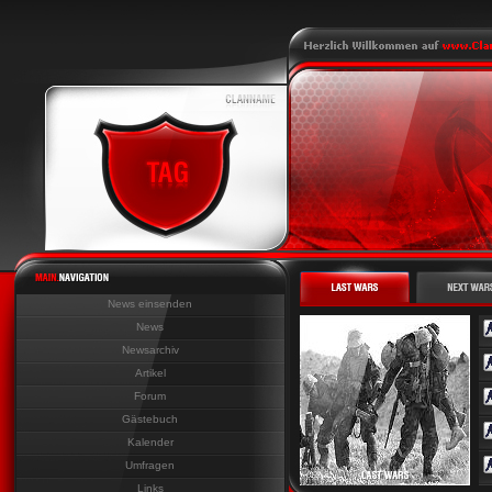
News einsenden
News
Newsarchiv
Artikel
Forum
Gästebuch
Kalender
Umfragen
Links