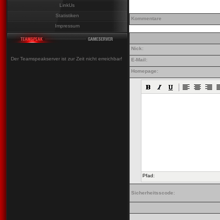
LinkUs
Statistiken
Kommentare
Impressum
Nick:
Der Teamspeakserver ist zur Zeit nicht erreichbar!
E-Mail:
Homepage:
Pfad:
Sicherheitsscode: