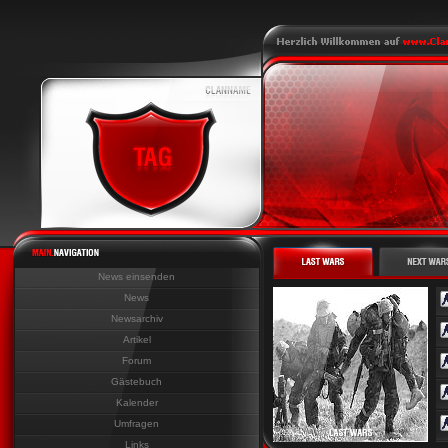
News einsenden
News
Newsarchiv
Artikel
Forum
Gästebuch
Kalender
Umfragen
Links