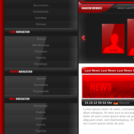
Sponsoren
Last News Last News Last News Last New
Downloads
Userliste
Glossar
Teams
Membermap
Clanwars
Awards
T
Rankings
Last News Last News Last News 
Server
Serverliste
Teamspeak
15.10.12 00:34 Uhr
Daeem
Gametiger
Lorem ipsum dolor sit amet, consetet
Galerie
diam voluptua. At vero eos et accus
dolor sit amt.Lorem ipsum dolor sit 
Kontakt
aliquyam erart, sed diamvoluptua. At
est Lorem ipsum dolor sit amt.
JoinUs
FightUs