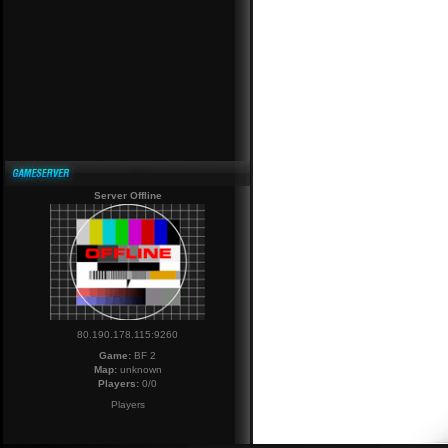
Server Offline
80.190.178.115:9260
Game:
BF 2
Map:
unknown
Players:
0/0
Players