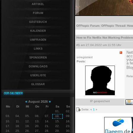
ARTIKEL
FORUM
GÄSTEBUCH
OFFtopic
Forum:
OFFtopic
Thread:
How
KALENDER
How to Fix Netflix Not Working Proble
UMFRAGEN
#1
am 27.04.2022 um 11:55 Uhr
LINKS
Net
acc
unregistriert
SPONSOREN
you
Posts:
a f
DOWNLOADS
Blog
USERLISTE
Rela
GLOSSAR
«
»
IP gespeichert
August 2026
Mo
Di
Mi
Do
Fr
Sa
So
Seite: «
1
»
01.
02.
03.
04.
05.
06.
07.
09.
08.
10.
11.
12.
13.
14.
15.
16.
17.
18.
19.
20.
21.
22.
23.
24.
25.
26.
27.
28.
29.
30.