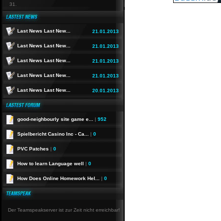
31.
Last News Last New...
21.01.2013
Last News Last New...
21.01.2013
Last News Last New...
21.01.2013
Last News Last New...
21.01.2013
Last News Last New...
20.01.2013
good-neighbourly site game e...
|
952
Spielbericht Casino Inc - Ca...
|
0
PVC Patches
|
0
How to learn Language well
|
0
How Does Online Homework Hel...
|
0
Der Teamspeakserver ist zur Zeit nicht erreichbar!