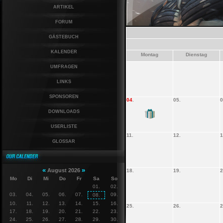
ARTIKEL
FORUM
GÄSTEBUCH
KALENDER
Montag
Dienstag
UMFRAGEN
LINKS
SPONSOREN
04
.
05.
0
DOWNLOADS
USERLISTE
11.
12.
1
GLOSSAR
«
»
August 2026
18.
19.
2
Mo
Di
Mi
Do
Fr
Sa
So
01.
02.
03.
04.
05.
06.
07.
09.
08.
10.
11.
12.
13.
14.
15.
16.
25.
26.
2
17.
18.
19.
20.
21.
22.
23.
24.
25.
26.
27.
28.
29.
30.