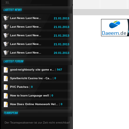
31.
Last News Last New...
21.01.2013
Last News Last New...
21.01.2013
Last News Last New...
21.01.2013
Last News Last New...
21.01.2013
Last News Last New...
20.01.2013
good-neighbourly site game e...
|
947
Spielbericht Casino Inc - Ca...
|
0
PVC Patches
|
0
How to learn Language well
|
0
How Does Online Homework Hel...
|
0
Der Teamspeakserver ist zur Zeit nicht erreichbar!