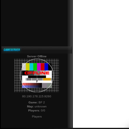
Server Offline
80.190.178.115:9260
Game:
BF 2
Map:
unknown
Players:
0/0
Players