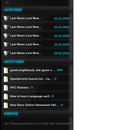
31.
Last News Last New...
21.01.2013
Last News Last New...
21.01.2013
Last News Last New...
21.01.2013
Last News Last New...
21.01.2013
Last News Last New...
20.01.2013
good-neighbourly site game e...
|
960
Spielbericht Casino Inc - Ca...
|
0
PVC Patches
|
0
How to learn Language well
|
0
How Does Online Homework Hel...
|
0
Der Teamspeakserver ist zur Zeit nicht erreichbar!