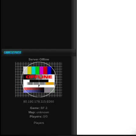
Server Offline
80.190.178.115:9260
Game:
BF 2
Map:
unknown
Players:
0/0
Players