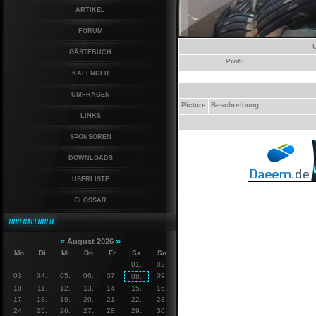
ARTIKEL
FORUM
GÄSTEBUCH
Profil
KALENDER
UMFRAGEN
Picture
Beschreibung
LINKS
SPONSOREN
DOWNLOADS
USERLISTE
GLOSSAR
«
»
August 2026
Mo
Di
Mi
Do
Fr
Sa
So
01.
02.
03.
04.
05.
06.
07.
09.
08.
10.
11.
12.
13.
14.
15.
16.
17.
18.
19.
20.
21.
22.
23.
24.
25.
26.
27.
28.
29.
30.