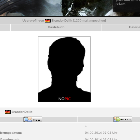
Userprofil von
BrandonDellit
[1250 mal angesehen]
Gästebuch
Galeri
BrandonDellit
:
1
rierungsdatum:
04.09.2014 07:04 Uhr
r Pagebesuch:
04.09.2014 07:04 Uhr