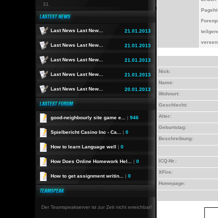
31.
Pagehi
Forenp
Last News Last New...
21.01.2013
teilge
versen
Last News Last New...
21.01.2013
Last News Last New...
21.01.2013
Nick:
Last News Last New...
21.01.2013
Name:
Last News Last New...
20.01.2013
Wohnort:
Geschlecht:
Alter:
good-neighbourly site game e...
|
946
Geburtstag:
Spielbericht Casino Inc - Ca...
|
0
Beschreibung:
How to learn Language well
|
0
ICQ-Nr.:
How Does Online Homework Hel...
|
0
XFire:
How to get assignment writin...
|
0
Homepage:
Der Teamspeakserver ist zur Zeit nicht erreichbar!