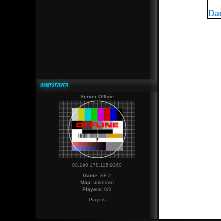
Server Offline
80.190.178.115:9260
Game:
BF 2
Map:
unknown
Players:
0/0
Players