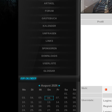
ARTIKEL
FORUM
GÄSTEBUCH
Profil
KALENDER
UMFRAGEN
LINKS
SPONSOREN
DOWNLOADS
USERLISTE
GLOSSAR
«
»
August 2026
Nick:
Mo
Di
Mi
Do
Fr
Sa
So
01.
02.
03.
04.
05.
07.
08.
09.
06.
Userstats:
Logins
10.
11.
12.
13.
14.
15.
16.
17.
18.
19.
20.
21.
22.
23.
Regist
24.
25.
26.
27.
28.
29.
30.
Letzte