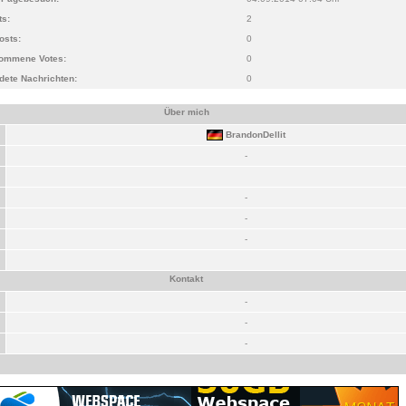
ts:
2
osts:
0
nommene Votes:
0
dete Nachrichten:
0
Über mich
BrandonDellit
-
-
-
-
Kontakt
-
-
-