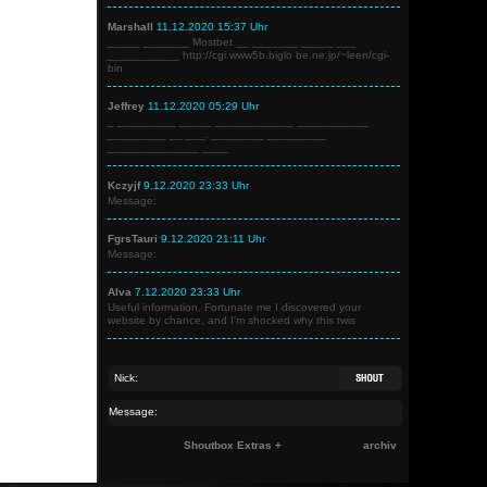
Marshall
11.12.2020 15:37 Uhr
_____ _______ Mostbet __ _______ _____ ___
___________ http://cgi.www5b.biglo be.ne.jp/~leen/cgi-
bin
Jeffrey
11.12.2020 05:29 Uhr
_ _________ _____ ____________ ___________
_________ __ ___. ________ _________
______________ ____
Kczyjf
9.12.2020 23:33 Uhr
Message:
FgrsTauri
9.12.2020 21:11 Uhr
Message:
Alva
7.12.2020 23:33 Uhr
Useful information. Fortunate me I discovered your
website by chance, and I'm shocked why this twis
Shoutbox Extras +
archiv