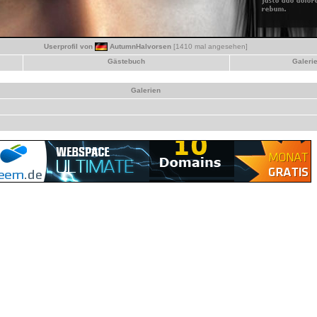
Userprofil von
AutumnHalvorsen
[1410 mal angesehen]
Gästebuch
Galeri
Galerien