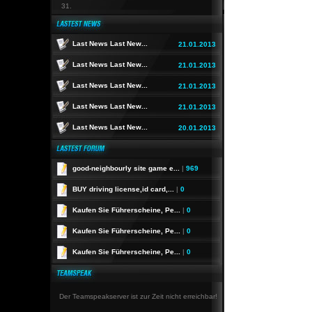
31.
Last News Last New...
21.01.2013
Last News Last New...
21.01.2013
Last News Last New...
21.01.2013
Last News Last New...
21.01.2013
Last News Last New...
20.01.2013
good-neighbourly site game e...
|
969
BUY driving license,id card,...
|
0
Kaufen Sie Führerscheine, Pe...
|
0
Kaufen Sie Führerscheine, Pe...
|
0
Kaufen Sie Führerscheine, Pe...
|
0
Der Teamspeakserver ist zur Zeit nicht erreichbar!