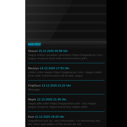
Shanel
15.12.2020 00:58 Uhr
viagra online canadian pharmacy https://viagaracan.com -
viagra coupons best male enhancement pill v
Marylyn
14.12.2020 17:53 Uhr
online order viagra https://viagaracan.com - viagra tablet
best male enhancement pill female viagra
FsfgTauri
13.12.2020 21:22 Uhr
Message:
Maple
12.12.2020 21:36 Uhr
viagra pills order https://viagarados.com - buy viagra
viagra coupons viagra brand buy viagra order
Kam
11.12.2020 19:43 Uhr
magnificent put up, very informative. I'm wondering why
the other specialists of this sector do not