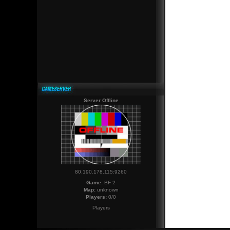
Server Offline
80.190.178.115:9260
Game:
BF 2
Map:
unknown
Players:
0/0
Players