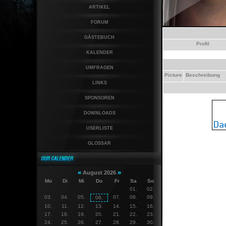
ARTIKEL
FORUM
GÄSTEBUCH
Profil
KALENDER
UMFRAGEN
Picture
Beschreibung
LINKS
SPONSOREN
DOWNLOADS
USERLISTE
GLOSSAR
«
»
August 2026
Mo
Di
Mi
Do
Fr
Sa
So
01.
02.
03.
04.
05.
07.
08.
09.
06.
10.
11.
12.
13.
14.
15.
16.
17.
18.
19.
20.
21.
22.
23.
24.
25.
26.
27.
28.
29.
30.