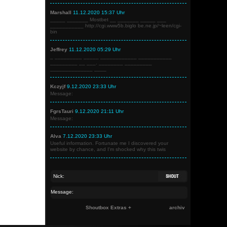
Marshall
11.12.2020 15:37 Uhr
_____ _______ Mostbet __ _______ _____ ___
___________ http://cgi.www5b.biglo be.ne.jp/~leen/cgi-
bin
Jeffrey
11.12.2020 05:29 Uhr
_ _________ _____ ____________ ___________
_________ __ ___. ________ _________
______________ ____
Kczyjf
9.12.2020 23:33 Uhr
Message:
FgrsTauri
9.12.2020 21:11 Uhr
Message:
Alva
7.12.2020 23:33 Uhr
Useful information. Fortunate me I discovered your
website by chance, and I'm shocked why this twis
Shoutbox Extras +
archiv