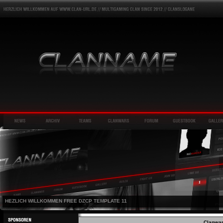
HEZLICH WILLKOMMEN FREE DZCP TEMPLATE 11
Clanwar