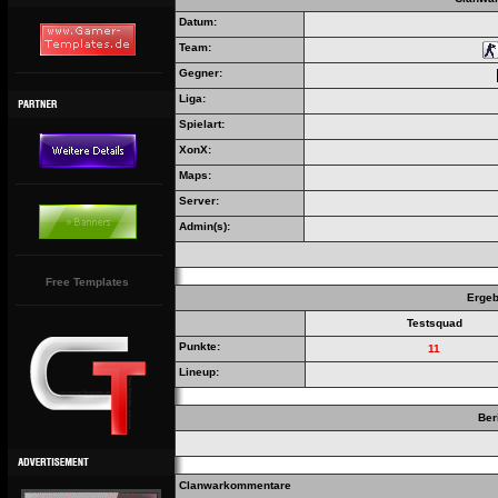
Datum:
Team:
Gegner:
Liga:
Spielart:
XonX:
Maps:
Server:
Admin(s):
Free Templates
Ergeb
Testsquad
Punkte:
11
Lineup:
Ber
Clanwarkommentare