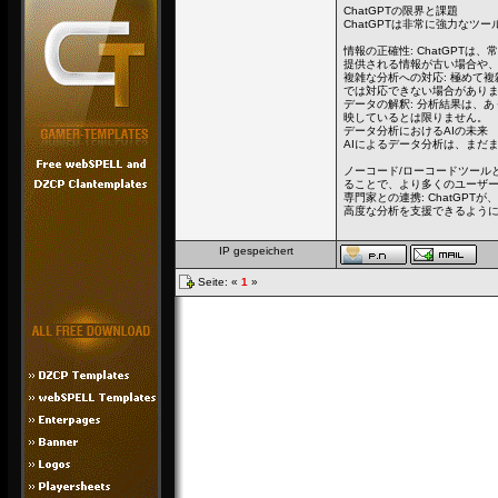
ChatGPTの限界と課題
ChatGPTは非常に強力な
情報の正確性: ChatGPT
提供される情報が古い場合や
複雑な分析への対応: 極めて複
では対応できない場合があり
データの解釈: 分析結果は、
映しているとは限りません。
データ分析におけるAIの未来
AIによるデータ分析は、まだ
ノーコード/ローコードツールと
ることで、より多くのユーザ
専門家との連携: ChatGP
高度な分析を支援できるよう
IP gespeichert
Seite: «
1
»