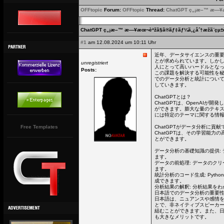
OFFtopic
Forum:
OFFtopic
Thread:
ChatGPT ç„¡æ–™ æ—¥æœ¬
ChatGPT ç„¡æ–™ æ—¥æœ¬èªžã§ã®ãƒ‡ãƒ¼ã‚¿åˆ†æžã¨çµ±è¨
#1
am 12.08.2024 um 10:11 Uhr
近年、データサイエンスの重
とが求められています。しか
unregistriert
人にとって高いハードルとなっ
Posts:
この課題を解決する可能性を秘
でのデータ分析と統計について
していきます。
ChatGPTとは？
ChatGPTは、OpenAI
ができます。膨大な量のテキ
には特定のテーマに関する情
Free Templates
ChatGPTがデータ分析に貢献
ChatGPTは、その学習能
とができます。
データ分析の基礎知識の提供:
ます。
データの前処理: データのク
ます。
統計分析のコード生成: Pyt
成できます。
分析結果の解釈: 分析結果を
日本語でのデータ分析の重要
日本語は、ニュアンスや感情を
とで、非ネイティブスピーカ
組むことができます。また、
も大きなメリットです。