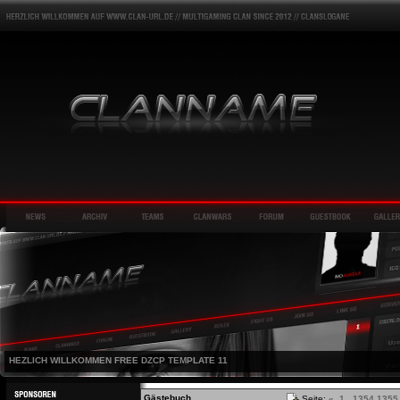
HEZLICH WILLKOMMEN FREE DZCP TEMPLATE 11
Gästebuch
Seite:
«
1
...
1354
1355