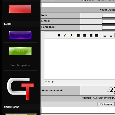
Neuer Gäste
Nick:
E-Mail:
Homepage:
Free Templates
Pfad
:
p
Sicherheitsscode:
Hinweis:
Aus Sicherheitsgrü