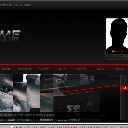
1
2
3
4
5
HAS THROWN THE WORLD INTO A PANIC.
Seite:
«
1
...
1381
1382
1383
1384
1385
1386
1387
1388
1389
1390
1391
...
1874