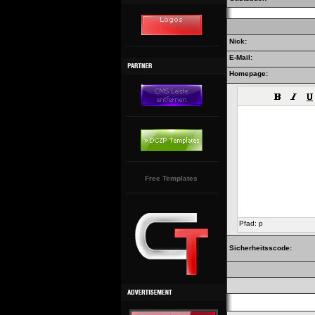
Nick:
E-Mail:
Homepage:
Free Templates
Pfad
:
p
Sicherheitsscode: