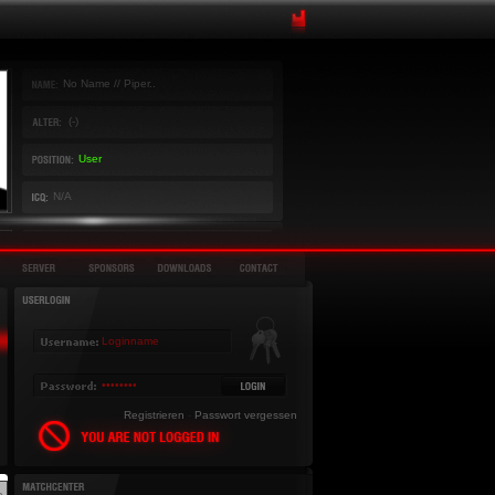
No Name // Piper..
(-)
User
N/A
Registrieren
-
Passwort vergessen
»