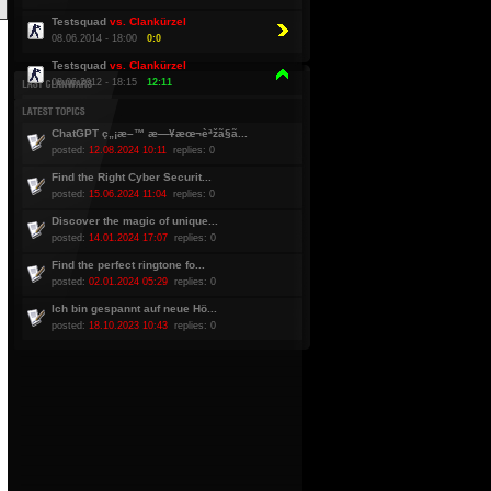
Testsquad
vs. Clankürzel
08.06.2014 - 18:00
0:0
Testsquad
vs. Clankürzel
08.06.2012 - 18:15
12:11
ChatGPT ç„¡æ–™ æ—¥æœ¬èªžã§ã...
posted:
12.08.2024 10:11
replies: 0
Find the Right Cyber Securit...
posted:
15.06.2024 11:04
replies: 0
Discover the magic of unique...
posted:
14.01.2024 17:07
replies: 0
Find the perfect ringtone fo...
posted:
02.01.2024 05:29
replies: 0
Ich bin gespannt auf neue Hö...
posted:
18.10.2023 10:43
replies: 0