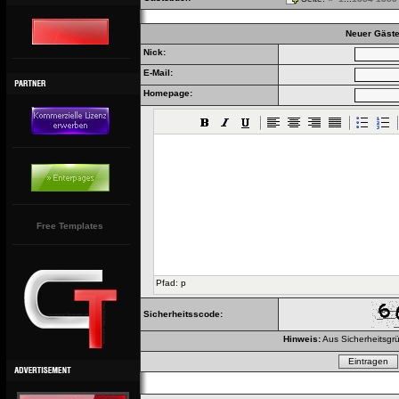
Neuer Gäste
Nick:
E-Mail:
Homepage:
Free Templates
Pfad
:
p
Sicherheitsscode:
Hinweis:
Aus Sicherheitsgrü