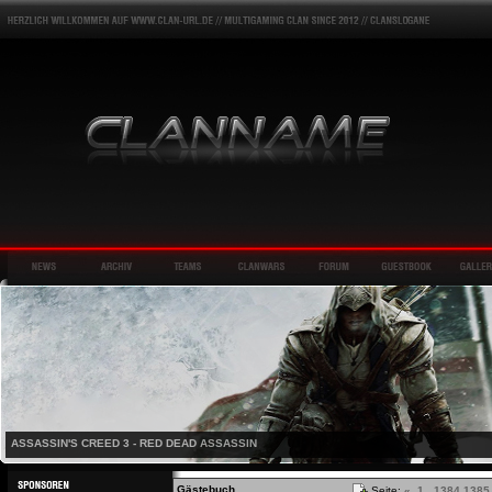
ASSASSIN'S CREED 3 - RED DEAD ASSASSIN
Gästebuch
Seite:
«
1
...
1384
1385