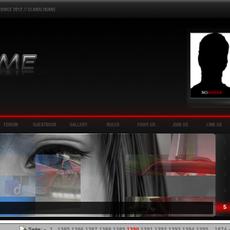
1
2
3
4
5
Seite:
«
1
...
1385
1386
1387
1388
1389
1390
1391
1392
1393
1394
1395
...
1874