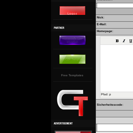
Nick:
E-Mail:
Homepage:
Free Templates
Pfad
:
p
Sicherheitsscode: