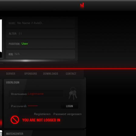
No Name // AvisD..
(-)
User
N/A
Registrieren
-
Passwort vergessen
»