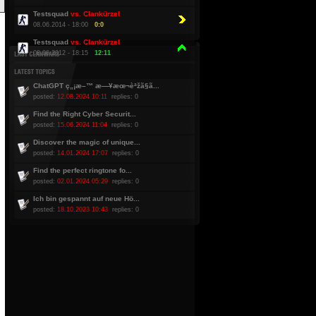
Testsquad
vs. Clankürzel
08.06.2014 - 18:00
0:0
Testsquad
vs. Clankürzel
08.06.2012 - 18:15
12:11
ChatGPT ç„¡æ–™ æ—¥æœ¬èªžã§ã...
posted:
12.08.2024 10:11
replies: 0
Find the Right Cyber Securit...
posted:
15.06.2024 11:04
replies: 0
Discover the magic of unique...
posted:
14.01.2024 17:07
replies: 0
Find the perfect ringtone fo...
posted:
02.01.2024 05:29
replies: 0
Ich bin gespannt auf neue Hö...
posted:
18.10.2023 10:43
replies: 0