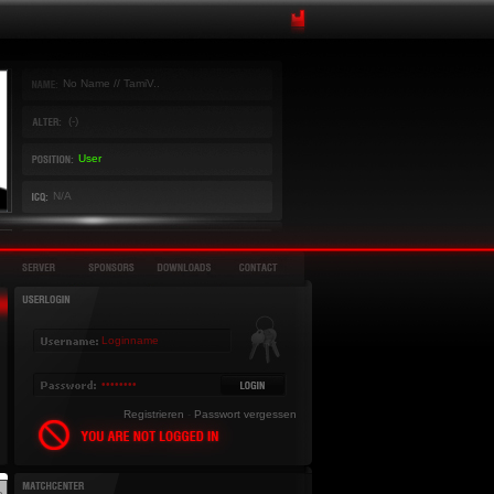
No Name // TamiV..
(-)
User
N/A
Registrieren
-
Passwort vergessen
»