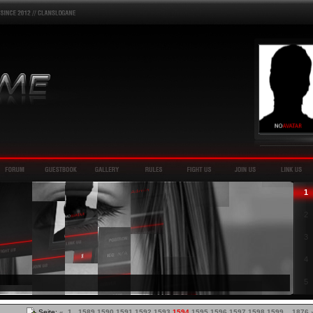
1
2
3
4
5
Seite:
«
1
...
1589
1590
1591
1592
1593
1594
1595
1596
1597
1598
1599
...
1876