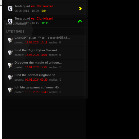
Testsquad
vs. Clankürzel
08.06.2014 - 18:00
0:0
Testsquad
vs. Clankürzel
08.06.2012 - 18:15
12:11
ChatGPT ç„¡æ–™ æ—¥æœ¬èªžã§ã...
posted:
12.08.2024 10:11
replies: 0
Find the Right Cyber Securit...
posted:
15.06.2024 11:04
replies: 0
Discover the magic of unique...
posted:
14.01.2024 17:07
replies: 0
Find the perfect ringtone fo...
posted:
02.01.2024 05:29
replies: 0
Ich bin gespannt auf neue Hö...
posted:
18.10.2023 10:43
replies: 0