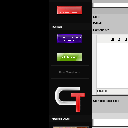
Nick:
E-Mail:
Homepage:
Free Templates
Pfad
:
p
Sicherheitsscode: