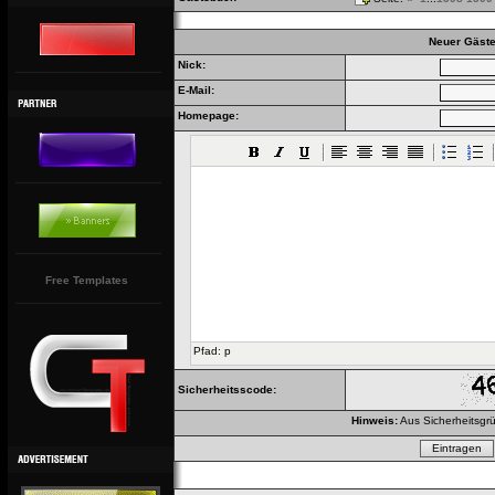
Neuer Gäste
Nick:
E-Mail:
Homepage:
Free Templates
Pfad
:
p
Sicherheitsscode:
Hinweis:
Aus Sicherheitsgrü