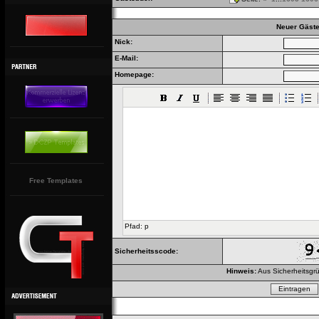
Neuer Gäste
Nick:
E-Mail:
Homepage:
Free Templates
Pfad
:
p
Sicherheitsscode:
Hinweis:
Aus Sicherheitsgrü