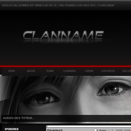
AUGEN DES TOTEN!...
Gästebuch
Seite:
«
1
...
1605
1606