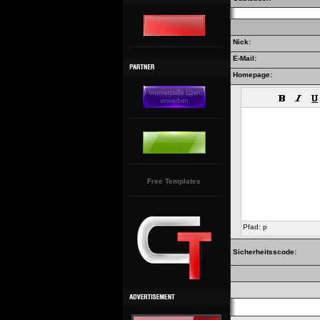
Nick:
E-Mail:
Homepage:
Free Templates
Pfad
:
p
Sicherheitsscode: