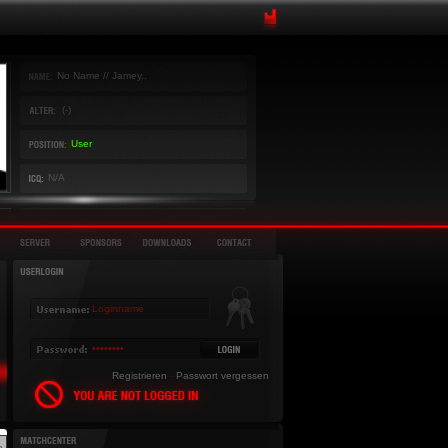
No Name // Jamey..
(-)
User
N/A
Registrieren
-
Passwort vergessen
»