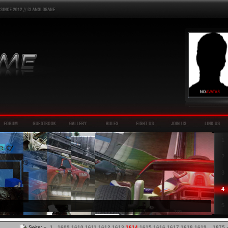
1
2
3
4
5
Seite:
«
1
...
1609
1610
1611
1612
1613
1614
1615
1616
1617
1618
1619
...
1875