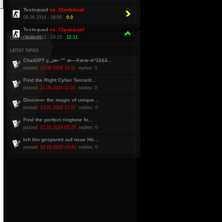
Testsquad
vs. Clankürzel
08.06.2014 - 18:00
0:0
Testsquad
vs. Clankürzel
08.06.2012 - 18:15
12:11
ChatGPT ç„¡æ–™ æ—¥æœ¬èªžã§ã...
posted:
12.08.2024 10:11
replies: 0
Find the Right Cyber Securit...
posted:
15.06.2024 11:04
replies: 0
Discover the magic of unique...
posted:
14.01.2024 17:07
replies: 0
Find the perfect ringtone fo...
posted:
02.01.2024 05:29
replies: 0
Ich bin gespannt auf neue Hö...
posted:
18.10.2023 10:43
replies: 0