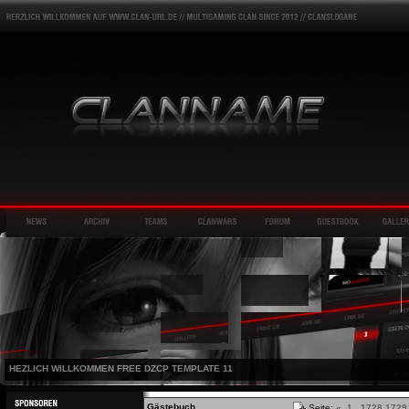
HEZLICH WILLKOMMEN FREE DZCP TEMPLATE 11
Gästebuch
Seite:
«
1
...
1728
1729