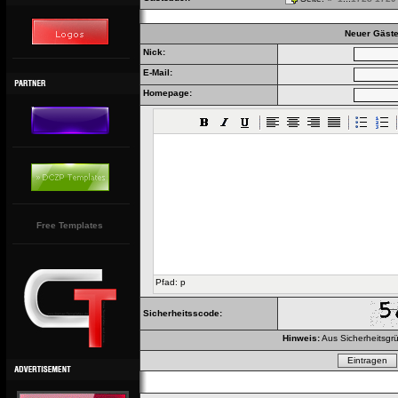
Neuer Gäste
Nick:
E-Mail:
Homepage:
Free Templates
Pfad
:
p
Sicherheitsscode:
Hinweis:
Aus Sicherheitsgrü