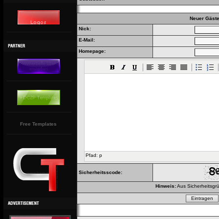
Neuer Gäste
Nick:
E-Mail:
Homepage:
Free Templates
Pfad
:
p
Sicherheitsscode:
Hinweis:
Aus Sicherheitsgrü