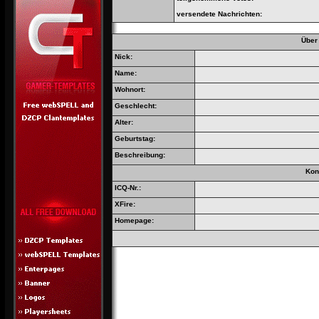
versendete Nachrichten:
Über
Nick:
Name:
Wohnort:
Geschlecht:
Alter:
Geburtstag:
Beschreibung:
Kon
ICQ-Nr.:
XFire:
Homepage: