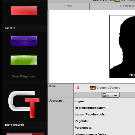
Profil
Gästebuc
Free Templates
Nick:
ClemmieDennys
Userstats:
Logins:
Registrierungsdatum:
Letzter Pagebesuch:
Pagehits:
Forenposts:
teilgenommene Votes: