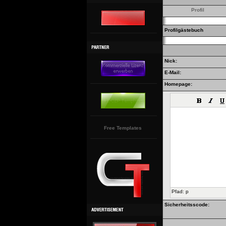
Profil
Profilgästebuch
Nick:
E-Mail:
Homepage:
Free Templates
Pfad
:
p
Sicherheitsscode: