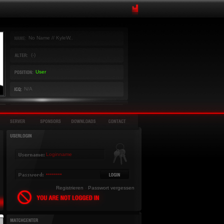
No Name // KyleW..
(-)
User
N/A
Registrieren
-
Passwort vergessen