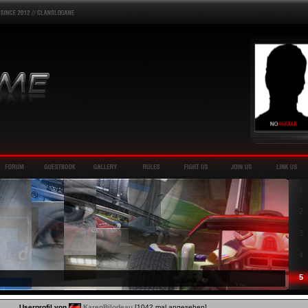
1
2
3
4
5
Userprofil von
KarenBilodeau
[1042 mal angesehen]