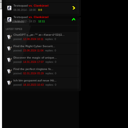
Testsquad
vs. Clankürzel
08.06.2014 - 18:00
0:0
Testsquad
vs. Clankürzel
08.06.2012 - 18:15
12:11
ChatGPT ç„¡æ–™ æ—¥æœ¬èªžã§ã...
posted:
12.08.2024 10:11
replies: 0
Find the Right Cyber Securit...
posted:
15.06.2024 11:04
replies: 0
Discover the magic of unique...
posted:
14.01.2024 17:07
replies: 0
Find the perfect ringtone fo...
posted:
02.01.2024 05:29
replies: 0
Ich bin gespannt auf neue Hö...
posted:
18.10.2023 10:43
replies: 0