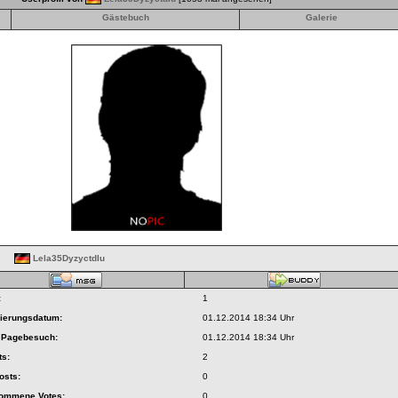
Gästebuch
Galerie
Lela35Dyzyctdlu
:
1
rierungsdatum:
01.12.2014 18:34 Uhr
r Pagebesuch:
01.12.2014 18:34 Uhr
ts:
2
osts:
0
nommene Votes:
0