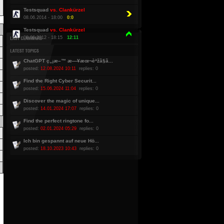
Testsquad
vs. Clankürzel
08.06.2014 - 18:00
0:0
Testsquad
vs. Clankürzel
08.06.2012 - 18:15
12:11
ChatGPT ç„¡æ–™ æ—¥æœ¬èªžã§ã...
posted:
12.08.2024 10:11
replies: 0
Find the Right Cyber Securit...
posted:
15.06.2024 11:04
replies: 0
Discover the magic of unique...
posted:
14.01.2024 17:07
replies: 0
Find the perfect ringtone fo...
posted:
02.01.2024 05:29
replies: 0
Ich bin gespannt auf neue Hö...
posted:
18.10.2023 10:43
replies: 0