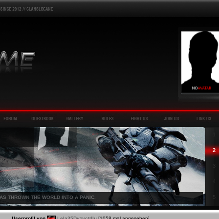
1
2
3
4
5
HAS THROWN THE WORLD INTO A PANIC.
Userprofil von
Lela35Dyzyctdlu
[1058 mal angesehen]