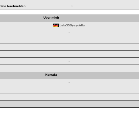
dete Nachrichten:
0
Über mich
Lela35Dyzyctdlu
-
-
-
-
Kontakt
-
-
-