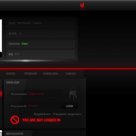
No Name // xiaox..
(-)
User
N/A
Registrieren
-
Passwort vergessen