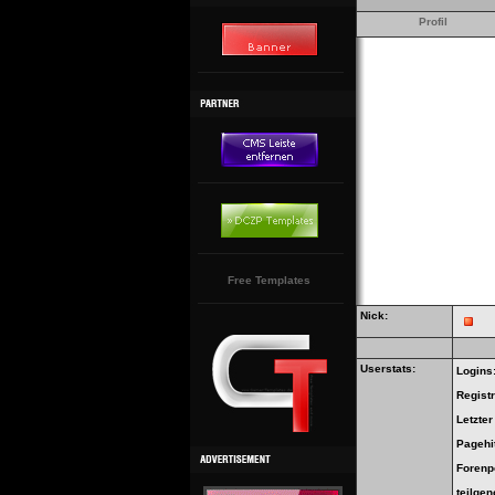
Profil
Free Templates
Nick:
Userstats:
Logins
Regist
Letzte
Pagehi
Forenp
teilge