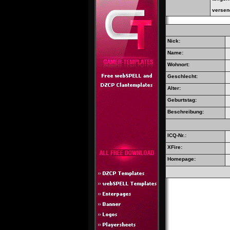
versen
Nick:
Name:
Wohnort:
Geschlecht:
Alter:
Geburtstag:
Beschreibung:
ICQ-Nr.:
XFire:
Homepage: