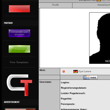
Profil
Gästebuc
Free Templates
Nick:
Cyn Lance
Userstats:
Logins:
Registrierungsdatum:
Letzter Pagebesuch:
Pagehits:
Forenposts:
teilgenommene Votes: