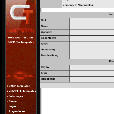
versendete Nachrichten:
Über
Nick:
Name:
Wohnort:
Geschlecht:
Alter:
Geburtstag:
Beschreibung:
Kon
ICQ-Nr.:
XFire:
Homepage: