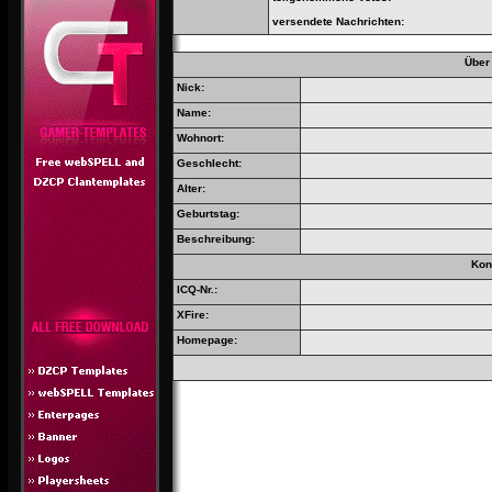
versendete Nachrichten:
Über
Nick:
Name:
Wohnort:
Geschlecht:
Alter:
Geburtstag:
Beschreibung:
Kon
ICQ-Nr.:
XFire:
Homepage: