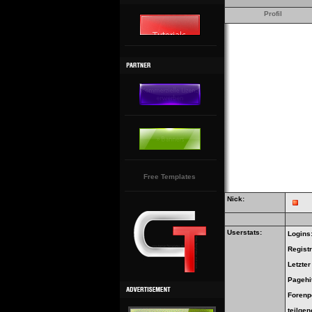
Profil
Free Templates
Nick:
Userstats:
Logins
Regist
Letzte
Pagehi
Forenp
teilge