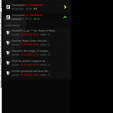
Testsquad
vs. Clankürzel
08.06.2014 - 18:00
0:0
Testsquad
vs. Clankürzel
08.06.2012 - 18:15
12:11
ChatGPT ç„¡æ–™ æ—¥æœ¬èªžã§ã...
posted:
12.08.2024 10:11
replies: 0
Find the Right Cyber Securit...
posted:
15.06.2024 11:04
replies: 0
Discover the magic of unique...
posted:
14.01.2024 17:07
replies: 0
Find the perfect ringtone fo...
posted:
02.01.2024 05:29
replies: 0
Ich bin gespannt auf neue Hö...
posted:
18.10.2023 10:43
replies: 0