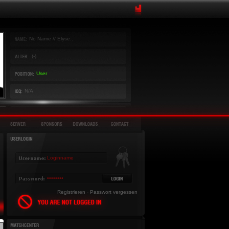
No Name // Elyse..
(-)
User
N/A
Registrieren
-
Passwort vergessen