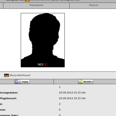
Gästebuch
Galerie
MarlysMcDowall
:
1
rierungsdatum:
20.09.2014 22:15 Uhr
r Pagebesuch:
20.09.2014 22:15 Uhr
ts:
2
osts:
0
nommene Votes:
0