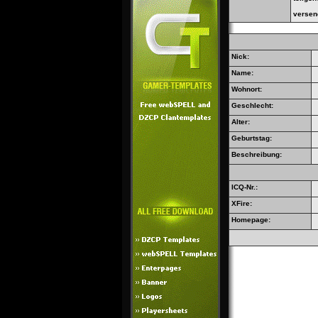
versen
Nick:
Name:
Wohnort:
Geschlecht:
Alter:
Geburtstag:
Beschreibung:
ICQ-Nr.:
XFire:
Homepage: