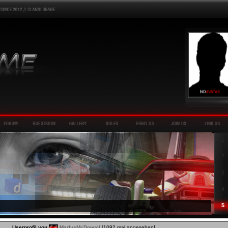
1
2
3
4
5
Userprofil von
MarlysMcDowall
[1092 mal angesehen]