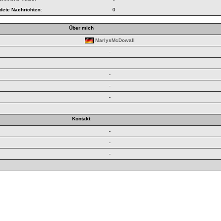
dete Nachrichten:
0
Über mich
MarlysMcDowall
-
-
-
-
Kontakt
-
-
-