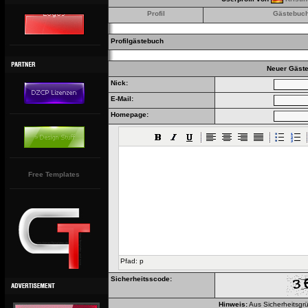
Profil
Gästebuc
Profilgästebuch
Neuer Gäste
Nick:
E-Mail:
Homepage:
Free Templates
Pfad
:
p
Sicherheitsscode:
Hinweis:
Aus Sicherheitsgrü