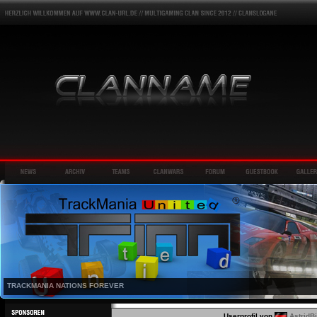
TRACKMANIA NATIONS FOREVER
Userprofil von
AstridB