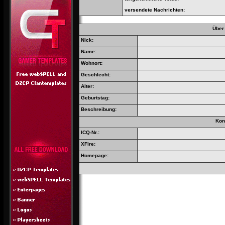
versendete Nachrichten:
Über
Nick:
Name:
Wohnort:
Geschlecht:
Alter:
Geburtstag:
Beschreibung:
Kon
ICQ-Nr.:
XFire:
Homepage: