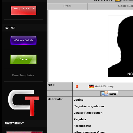
Profil
Gästebuc
Free Templates
Nick:
AstridBinney
Userstats:
Logins:
Registrierungsdatum:
Letzter Pagebesuch:
Pagehits:
Forenposts:
teilgenommene Votes: