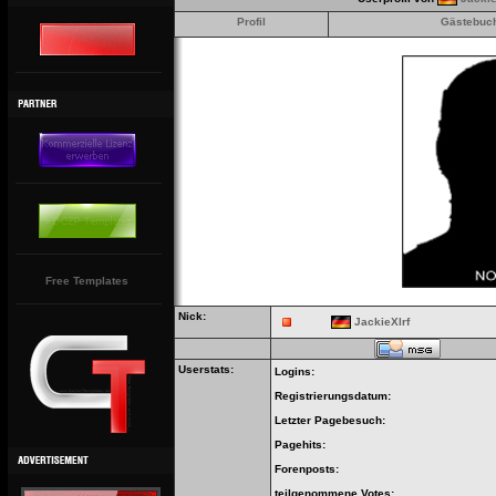
Profil
Gästebuc
Free Templates
Nick:
JackieXlrf
Userstats:
Logins:
Registrierungsdatum:
Letzter Pagebesuch:
Pagehits:
Forenposts:
teilgenommene Votes: