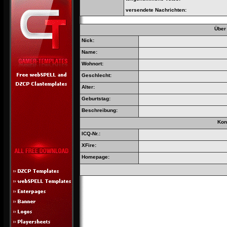
versendete Nachrichten:
Über
Nick:
Name:
Wohnort:
Geschlecht:
Alter:
Geburtstag:
Beschreibung:
Kon
ICQ-Nr.:
XFire:
Homepage: