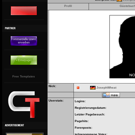
Profil
Gästebuc
Free Templates
Nick:
JosephWheat
Userstats:
Logins:
Registrierungsdatum:
Letzter Pagebesuch:
Pagehits:
Forenposts:
teilgenommene Votes: