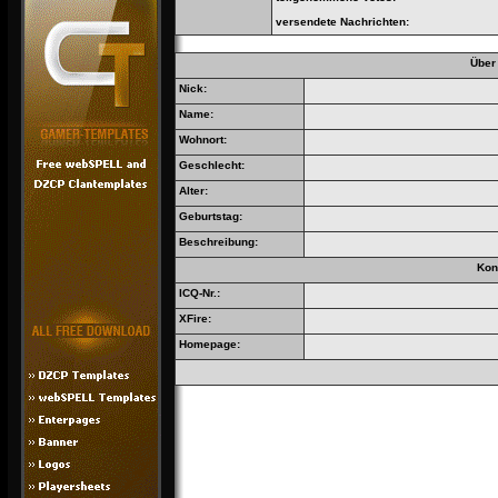
versendete Nachrichten:
Über
Nick:
Name:
Wohnort:
Geschlecht:
Alter:
Geburtstag:
Beschreibung:
Kon
ICQ-Nr.:
XFire:
Homepage: