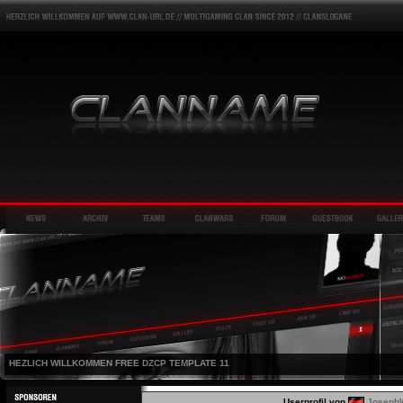
HEZLICH WILLKOMMEN FREE DZCP TEMPLATE 11
Userprofil von
Joseph