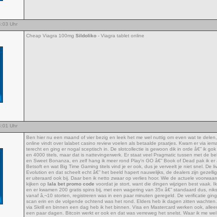
:03 Uhr
Cheap Viagra 100mg
Sildoliko
- Viagra tablet online
:01 Uhr
Ben hier nu een maand of vier bezig en leek het me wel nuttig om even wat te delen,
online vindt over lalabet casino review voelen als betaalde praatjes. Kwam er via i
terecht en ging er nogal sceptisch in. De slotcollectie is gewoon dik in orde â€” ik g
en 4000 titels, maar dat is nattevingerwerk. Er staat veel Pragmatic tussen met de
en Sweet Bonanza, en zelf hang ik meer rond Play'n GO â€” Book of Dead pak ik er al
Betsoft en wat Big Time Gaming titels vind je er ook, dus je verveelt je niet snel. De l
Evolution en dat scheelt echt â€” het beeld hapert nauwelijks, de dealers zijn gezelli
er uiteraard ook bij. Daar ben ik netto zwaar op verlies hoor. Wie de actuele voorwa
kijken op
lala bet promo code
voordat je stort, want die dingen wijzigen best vaak. 
en er kwamen 200 gratis spins bij, met een wagering van 35x â€” standaard dus, niks 
vanaf â‚¬10 storten, registreren was in een paar minuten geregeld. De verificatie gin
scan erin en de volgende ochtend was het rond. Elders heb ik dagen zitten wachten.
via Skrill en binnen een dag heb ik het binnen. Visa en Mastercard werken ook, alleen
een paar dagen. Bitcoin werkt er ook en dat was verreweg het snelst. Waar ik me wel