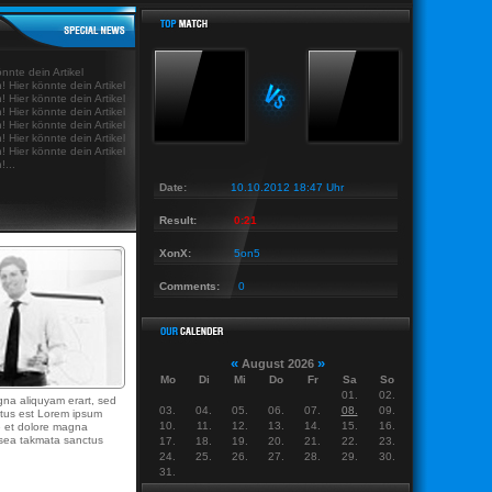
ews Last News Last News Last News Last
|
Last News Last News Last News Last News Las
önnte dein Artikel
! Hier könnte dein Artikel
! Hier könnte dein Artikel
! Hier könnte dein Artikel
! Hier könnte dein Artikel
! Hier könnte dein Artikel
! Hier könnte dein Artikel
!...
Date:
10.10.2012 18:47 Uhr
Result:
0:21
XonX:
5on5
Comments:
0
«
»
August 2026
Mo
Di
Mi
Do
Fr
Sa
So
01.
02.
gna aliquyam erart, sed
03.
04.
05.
06.
07.
08.
09.
ctus est Lorem ipsum
10.
11.
12.
13.
14.
15.
16.
re et dolore magna
o sea takmata sanctus
17.
18.
19.
20.
21.
22.
23.
24.
25.
26.
27.
28.
29.
30.
31.