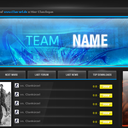
vs. Clankürzel
0:0
-
vs. Clankürzel
0:0
-
vs. Clankürzel
0:0
-
vs. Clankürzel
0:0
-
vs. Clankürzel
0:0
-