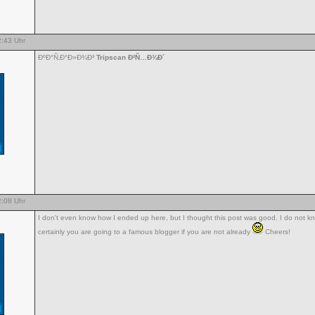
:43 Uhr
ÐºÐ°Ñ‚Ð°Ð»Ð¾Ð³
Tripscan Ð²Ñ…Ð¾Ð´
:08 Uhr
I don't even know how I ended up here, but I thought this post was good. I do not 
certainly you are going to a famous blogger if you are not already
Cheers!