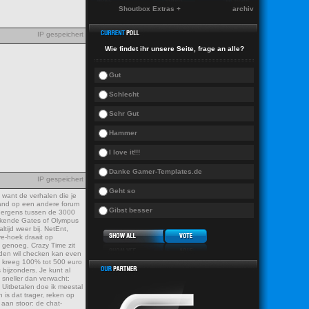
Shoutbox Extras +
archiv
IP gespeichert
Wie findet ihr unsere Seite, frage an alle?
Gut
Schlecht
Sehr Gut
Hammer
I love it!!!
Danke Gamer-Templates.de
IP gespeichert
Geht so
 want de verhalen die je
emand op een andere forum
Gibst besser
ok ergens tussen de 3000
 bekende Gates of Olympus
tijd weer bij. NetEnt,
ive-hoek draait op
g genoeg, Crazy Time zit
arden wil checken kan even
Ik kreeg 100% tot 500 euro
bijzonders. Je kunt al
g sneller dan verwacht:
 Uitbetalen doe ik meestal
 is dat trager, reken op
 aan stoor: de chat-