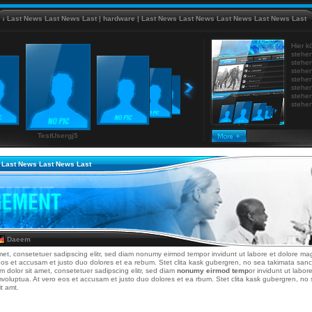
 News Last News Last
|
hardware
|
Last News Last News Last News Last News Last
|
Last N
Hier k
stehen
stehen
stehen
stehen
stehen
stehen
stehen
TestUsergj5
 Last News Last News Last
Daeem
met, consetetuer sadipscing elitr, sed diam nonumy eirmod tempor invidunt ut labore et dolore ma
eos et accusam et justo duo dolores et ea rebum. Stet clita kask gubergren, no sea takimata san
m dolor sit amet, consetetuer sadipscing elitr, sed diam
nonumy eirmod temp
or invidunt ut labo
mvoluptua. At vero eos et accusam et justo duo dolores et ea rbum. Stet clita kask gubergren, n
t amt.