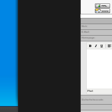
Nick:
E-Mail:
Homepage:
Pfad:
Sicherheitsscode: