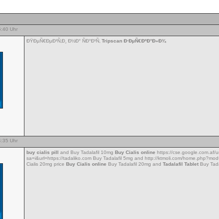
:40 Uhr
ÐŸÐµÑ€ÐµÐ¹Ñ‚Ð¸ Ð½Ð° ÑÐ°Ð¹Ñ‚
Tripscan Ð·ÐµÑ€ÐºÐ°Ð»Ð¾
:35 Uhr
buy cialis pill
and Buy Tadalafil 10mg
Buy Cialis online
https://cse.google.com.af/u
sa=i&url=https://tadaliko.com Buy Tadalafil 5mg and http://ktmoli.com/home.php?
Cialis 20mg price
Buy Cialis online
Buy Tadalafil 20mg and
Tadalafil Tablet
Buy Tada