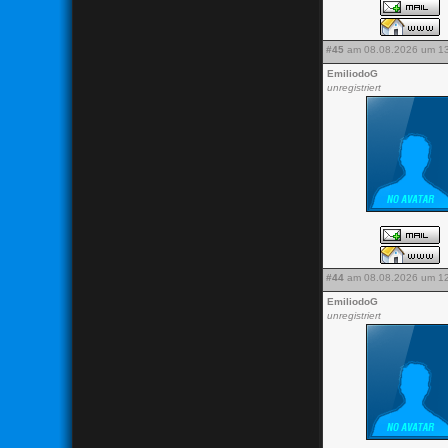
#45
am 08.08.2026 um 13
EmiliodoG
unregistriert
#44
am 08.08.2026 um 12
EmiliodoG
unregistriert