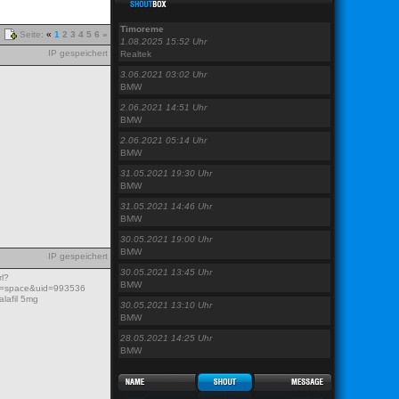
Timoreme
Seite:
«
1
2
3
4
5
6
»
1.08.2025 15:52 Uhr
IP gespeichert
Realtek
3.06.2021 03:02 Uhr
BMW
2.06.2021 14:51 Uhr
BMW
2.06.2021 05:14 Uhr
BMW
31.05.2021 19:30 Uhr
BMW
31.05.2021 14:46 Uhr
BMW
30.05.2021 19:00 Uhr
BMW
IP gespeichert
30.05.2021 13:45 Uhr
rl?
BMW
mod=space&uid=993536
lafil 5mg
30.05.2021 13:10 Uhr
BMW
28.05.2021 14:25 Uhr
BMW