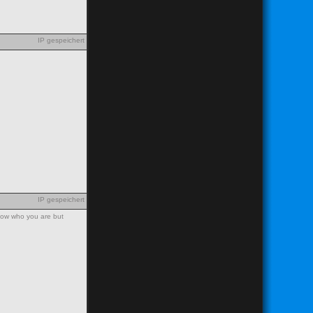
IP gespeichert
IP gespeichert
know who you are but