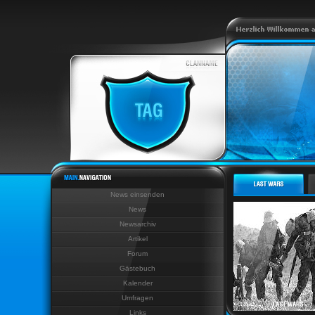
News einsenden
News
Newsarchiv
Artikel
Forum
Gästebuch
Kalender
Umfragen
Links