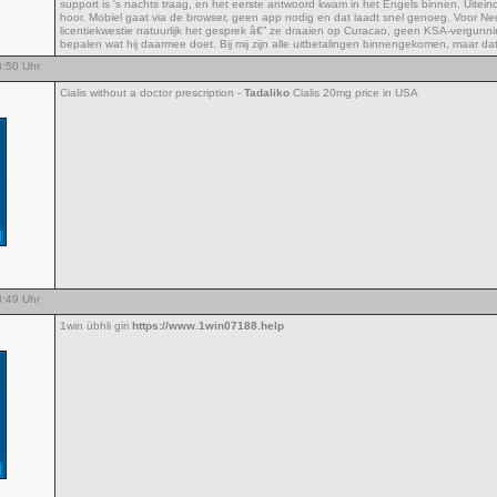
support is 's nachts traag, en het eerste antwoord kwam in het Engels binnen. Uiteind
hoor. Mobiel gaat via de browser, geen app nodig en dat laadt snel genoeg. Voor Ne
licentiekwestie natuurlijk het gesprek â€” ze draaien op Curacao, geen KSA-vergunni
bepalen wat hij daarmee doet. Bij mij zijn alle uitbetalingen binnengekomen, maar dat 
:50 Uhr
Cialis without a doctor prescription -
Tadaliko
Cialis 20mg price in USA
:49 Uhr
1win übhli giri
https://www.1win07188.help