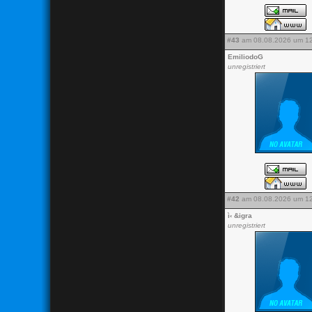
#43
am 08.08.2026 um 12
EmiliodoG
unregistriert
#42
am 08.08.2026 um 12
ì‹ &igra
unregistriert