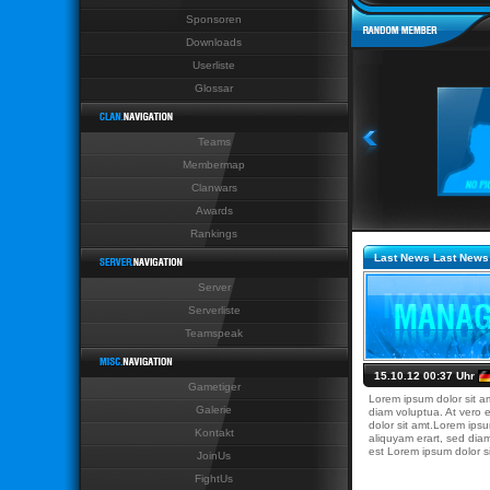
Sponsoren
Last News Last News Last
Downloads
Userliste
Glossar
Teams
Membermap
Clanwars
Awards
Rankings
Last News Last News
Server
Serverliste
Teamspeak
15.10.12 00:37 Uhr
Gametiger
Lorem ipsum dolor sit a
Galerie
diam voluptua. At vero 
dolor sit amt.Lorem ipsu
Kontakt
aliquyam erart, sed dia
est Lorem ipsum dolor si
JoinUs
FightUs