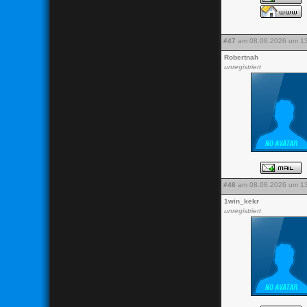
#47
am 08.08.2026 um 13
Robertnah
unregistriert
#46
am 08.08.2026 um 13
1win_kekr
unregistriert