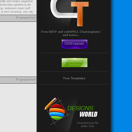
elijk wel netjes opgelost
derlandse spelers is de
ng, iedereen moet zelf
is een ervaring, van mij.
IP gespeichert
Free Templates
IP gespeichert