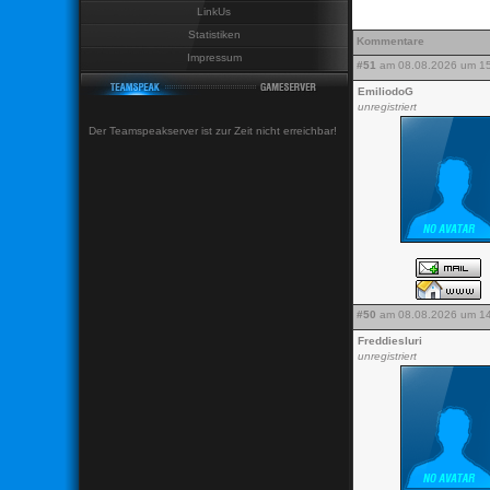
LinkUs
Statistiken
Kommentare
Impressum
#51
am 08.08.2026 um 15
EmiliodoG
unregistriert
Der Teamspeakserver ist zur Zeit nicht erreichbar!
#50
am 08.08.2026 um 14
Freddiesluri
unregistriert