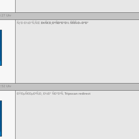
:27 Uhr
ÑƒÐ·Ð½Ð°Ñ‚ÑŒ
Ð¢Ñ€Ð¸ÐºÑÐºÐ°Ð½ ÑÑÑ‹Ð»ÐºÐ°
:52 Uhr
ÐŸÐµÑ€ÐµÐ¹Ñ‚Ð¸ Ð½Ð° ÑÐ°Ð¹Ñ‚
Tripscan redirect