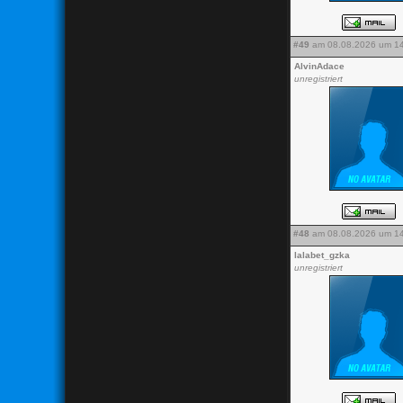
#49
am 08.08.2026 um 14
AlvinAdace
unregistriert
#48
am 08.08.2026 um 14
lalabet_gzka
unregistriert