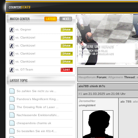
vs. Gegner
vs. Clankürzel
vs. Clankürzel
vs. Clankürzel
vs. Clankürzel
vs. GT-Team
Hauptforum
Forum:
Allgemein
Thread:
alo789 chinh th?c
So zahlen Sie nicht zu vie...
#1
am 21.03.2025 um 21:06 Uhr
Pandora's Magnificent King...
JeromeHer
alo 789:
alo
unregistriert
The Growing Role of Laser ...
Nachlassende Erektionsfähi...
cheapandora charms uk
So bestellen Sie ein Kfz-K...