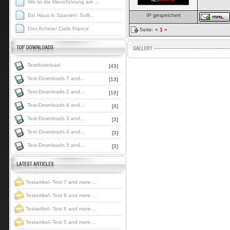
Wo ist die Menüführung am ...
Ein Haus in Spanien: Sollt...
IP gespeichert
Osu Acheter Cialis France
Seite: «
1
»
Testdownload
[43]
Test-Downloads 7 and...
[13]
Test-Downloads 2 and...
[10]
Test-Downloads 6 and...
[4]
Test-Downloads 3 and...
[3]
Test-Downloads 4 and...
[3]
Test-Downloads 5 and...
[3]
Testartikel- Test 7 and more...
Testartikel- Test 8 and more...
Testartikel- Test 6 and more...
Testartikel- Test 5 and more...