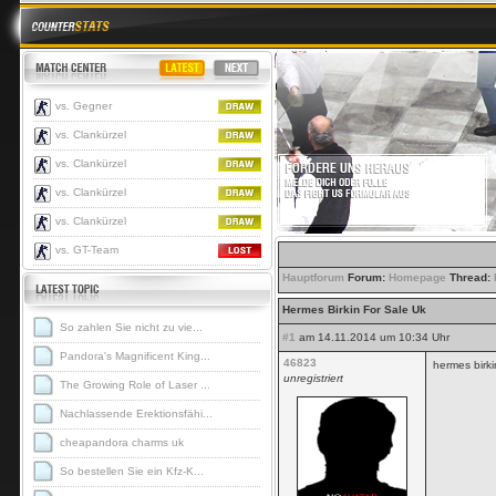
vs. Gegner
vs. Clankürzel
vs. Clankürzel
vs. Clankürzel
vs. Clankürzel
vs. GT-Team
Hauptforum
Forum:
Homepage
Thread:
Hermes Birkin For Sale Uk
So zahlen Sie nicht zu vie...
#1
am 14.11.2014 um 10:34 Uhr
Pandora's Magnificent King...
46823
hermes birk
unregistriert
The Growing Role of Laser ...
Nachlassende Erektionsfähi...
cheapandora charms uk
So bestellen Sie ein Kfz-K...