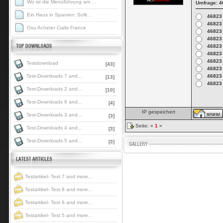
Wo ist die Menüführung am ...
Umfrage: 4
Ein Haus in Spanien: Sollt...
46823
46823
Osu Acheter Cialis France
46823
46823
46823
46823
46823
Testdownload
[43]
46823
Test-Downloads 7 and...
46823
[13]
46823
Test-Downloads 2 and...
[10]
Test-Downloads 6 and...
[4]
IP gespeichert
Test-Downloads 3 and...
[3]
Seite: «
1
»
Test-Downloads 4 and...
[3]
Test-Downloads 5 and...
[3]
Testartikel- Test 7 and more...
Testartikel- Test 8 and more...
Testartikel- Test 6 and more...
Testartikel- Test 5 and more...