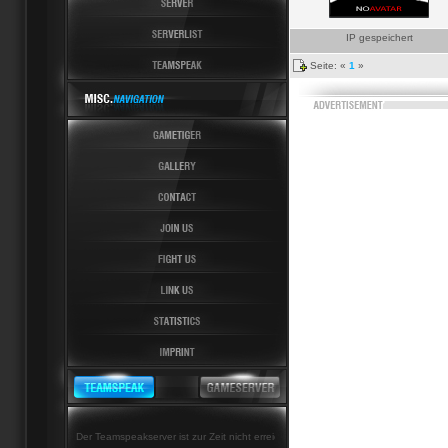
IP gespeichert
Seite: «
1
»
Der Teamspeakserver ist zur Zeit nicht erreichbar!