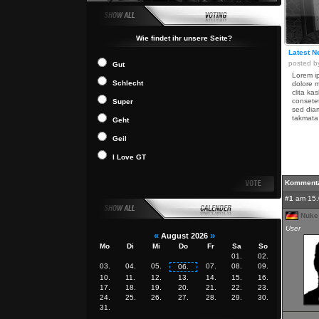
Wie findet ihr unsere Seite?
Latest N
posted 
Gut
Lorem ip
Schlecht
dolore m
clita ka
consetet
Super
sed diam
takmata 
Geht
Geil
I Love GT
Komment
#1
am 15.
Nuke
User
«
»
August 2026
Mo
Di
Mi
Do
Fr
Sa
So
01.
02.
03.
04.
05.
07.
08.
09.
06.
10.
11.
12.
13.
14.
15.
16.
17.
18.
19.
20.
21.
22.
23.
24.
25.
26.
27.
28.
29.
30.
31.