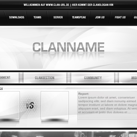
Report:
Lorem ipsum dolor sit amet, consetetuer
sadipscing elitr, sed diam nonumy eirmod
tempor invidunt ut labore et dolore magn
aliquyam erart, sed diam voluptua. At ver
et accusam et justo duo dolores et ...