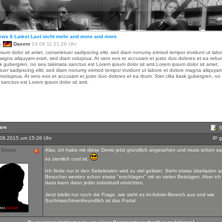
ews 6 Latest Last nicht mehr and more and more
by
Daeem
14.08.11 21:26 Uhr
sum dolor sit amet, consetetuer sadipscing elitr, sed diam nonumy eirmod tempor invidunt ut labo
agna aliquyam erart, sed diam voluptua. At vero eos et accusam et justo duo dolores et ea rebu
sk gubergren, no sea takimata sanctus est Lorem ipsum dolor sit amt.Lorem ipsum dolor sit amet,
uer sadipscing elitr, sed diam nonumy eirmod tempor invidunt ut labore et dolore magna aliquyam
voluptua. At vero eos et accusam et justo duo dolores et ea rbum. Stet clita kask gubergren, no
sanctus est Lorem ipsum dolor sit amt.
are
S
08.2015 um 15:26 Uhr
IP 
 Shock
Also, ich habe mir diese Demo jetzt gründlich angesehen und muss schon s
es ziemlich cool ist.
Ich finde nur in den Seiteleisten wird zu viel gelistet. Sieht etwas überladen a
Besucher werden schon etwas "erschlagen" mit so vielen Beiträgen. Aber ich
dass kann dann jeder individuell einrichten.
Jetzt bleibt nur noch die Frage, wie sieht es im Admin-Bereich aus und wie
Suchmaschinenfreundlich ist das Portal.