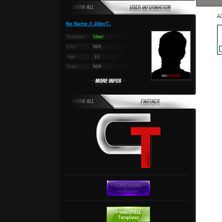
No Name // JbbvT..
User
Position:
N/A
City:
(-)
Age:
N/A
Icqnr: