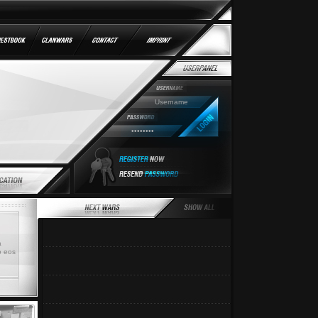
a
o eos